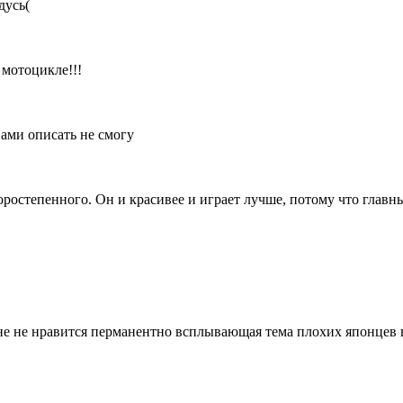
дусь(
 мотоцикле!!!
вами описать не смогу
торостепенного. Он и красивее и играет лучше, потому что главн
мне не нравится перманентно всплывающая тема плохих японцев 