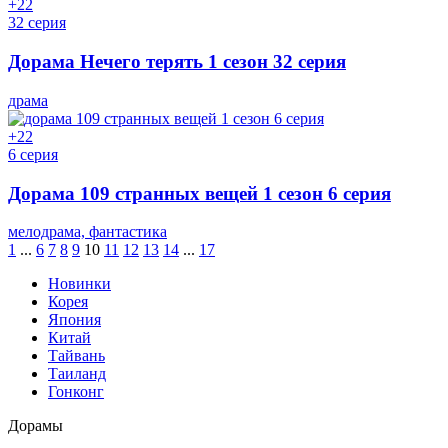
+2
2
32 серия
Дорама Нечего терять 1 сезон 32 серия
драма
+2
2
6 серия
Дорама 109 странных вещей 1 сезон 6 серия
мелодрама, фантастика
1
...
6
7
8
9
10
11
12
13
14
...
17
Новинки
Корея
Япония
Китай
Тайвань
Таиланд
Гонконг
Дорамы