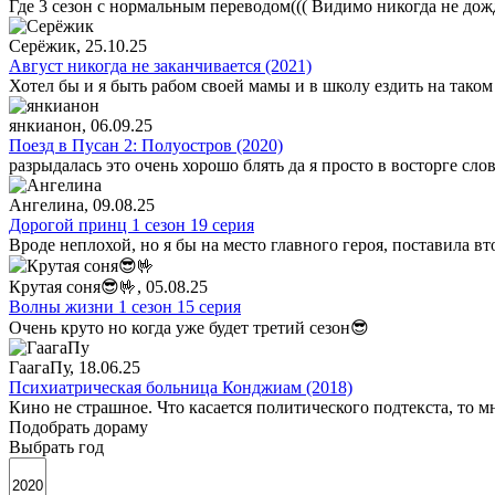
Где 3 сезон с нормальным переводом((( Видимо никогда не дож
Серёжик
, 25.10.25
Август никогда не заканчивается (2021)
Хотел бы и я быть рабом своей мамы и в школу ездить на таком
янкианон
, 06.09.25
Поезд в Пусан 2: Полуостров (2020)
разрыдалась это очень хорошо блять да я просто в восторге сло
Ангелина
, 09.08.25
Дорогой принц 1 сезон 19 серия
Вроде неплохой, но я бы на место главного героя, поставила в
Крутая соня😎🤟
, 05.08.25
Волны жизни 1 сезон 15 серия
Очень круто но когда уже будет третий сезон😎
ГаагаПу
, 18.06.25
Психиатрическая больница Конджиам (2018)
Кино не страшное. Что касается политического подтекста, то 
Подобрать дораму
Выбрать год