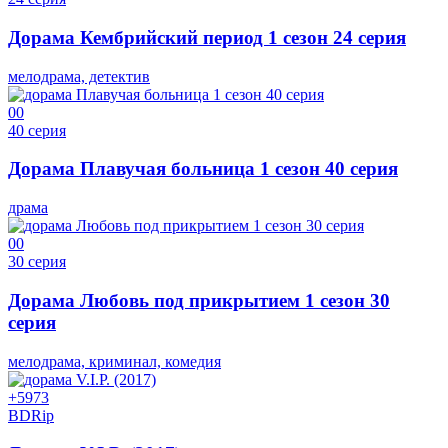
Дорама Кембрийский период 1 сезон 24 серия
мелодрама, детектив
0
0
40 серия
Дорама Плавучая больница 1 сезон 40 серия
драма
0
0
30 серия
Дорама Любовь под прикрытием 1 сезон 30
серия
мелодрама, криминал, комедия
+59
73
BDRip