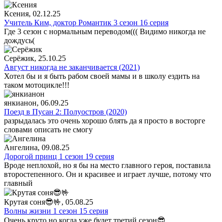
Ксения
, 02.12.25
Учитель Ким, доктор Романтик 3 сезон 16 серия
Где 3 сезон с нормальным переводом((( Видимо никогда не
дождусь(
Серёжик
, 25.10.25
Август никогда не заканчивается (2021)
Хотел бы и я быть рабом своей мамы и в школу ездить на
таком мотоцикле!!!
янкианон
, 06.09.25
Поезд в Пусан 2: Полуостров (2020)
разрыдалась это очень хорошо блять да я просто в восторге
словами описать не смогу
Ангелина
, 09.08.25
Дорогой принц 1 сезон 19 серия
Вроде неплохой, но я бы на место главного героя, поставила
второстепенного. Он и красивее и играет лучше, потому что
главный
Крутая соня😎🤟
, 05.08.25
Волны жизни 1 сезон 15 серия
Очень круто но когда уже будет третий сезон😎