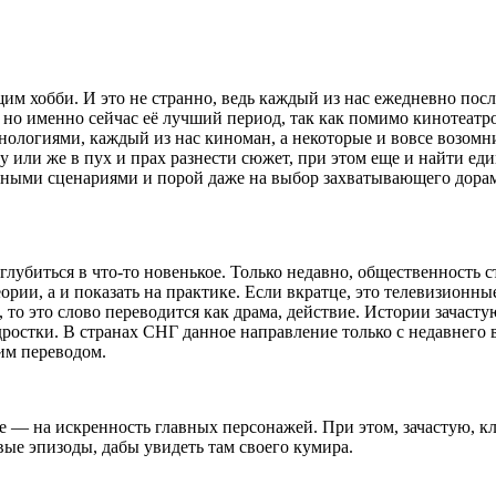
м хобби. И это не странно, ведь каждый из нас ежедневно после
но именно сейчас её лучший период, так как помимо кинотеатро
нологиями, каждый из нас киноман, а некоторые и вовсе возом
ну или же в пух и прах разнести сюжет, при этом еще и найти 
азными сценариями и порой даже на выбор захватывающего дорам
глубиться в что-то новенькое. Только недавно, общественность с
еории, а и показать на практике. Если вкратце, это телевизионные
ш, то это слово переводится как драма, действие. Истории зача
остки. В странах СНГ данное направление только с недавнего в
ким переводом.
ние — на искренность главных персонажей. При этом, зачастую
ые эпизоды, дабы увидеть там своего кумира.