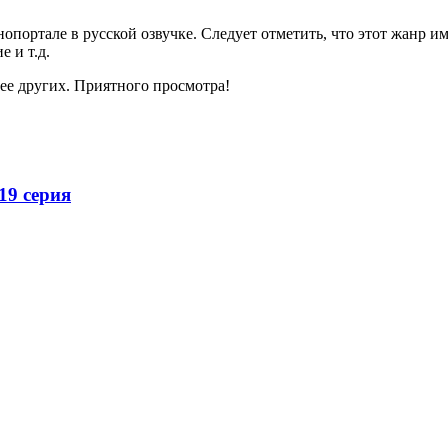
ортале в русской озвучке. Следует отметить, что этот жанр имее
 и т.д.
ее других. Приятного просмотра!
19 серия