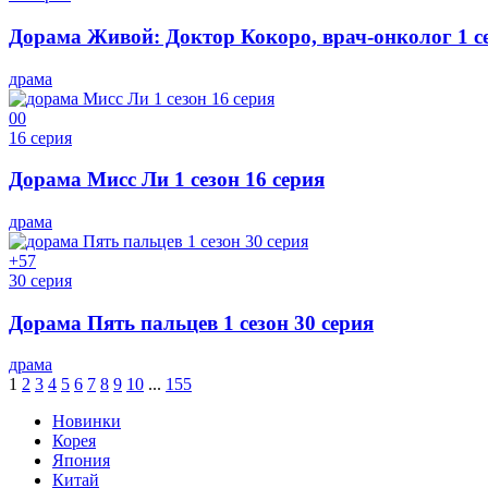
Дорама Живой: Доктор Кокоро, врач-онколог 1 се
драма
0
0
16 серия
Дорама Мисс Ли 1 сезон 16 серия
драма
+5
7
30 серия
Дорама Пять пальцев 1 сезон 30 серия
драма
1
2
3
4
5
6
7
8
9
10
...
155
Новинки
Корея
Япония
Китай