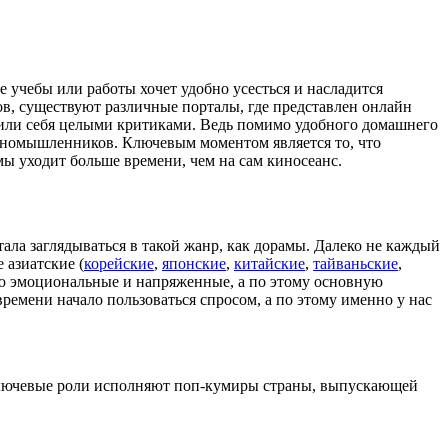
 учебы или работы хочет удобно усесться и насладится
в, существуют различные порталы, где представлен онлайн
нили себя целыми критиками. Ведь помимо удобного домашнего
единомышленников. Ключевым моментом является то, что
ы уходит больше времени, чем на сам киносеанс.
тала заглядываться в такой жанр, как дорамы. Далеко не каждый
 азиатские (
корейские
,
японские
,
китайские
,
тайваньские
,
стую эмоциональные и напряженные, а по этому основную
ремени начало пользоваться спросом, а по этому именно у нас
, ключевые роли исполняют поп-кумиры страны, выпускающей