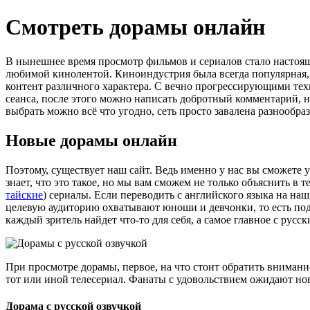
Смотреть дорамы
онлайн
В нынешнее время просмотр фильмов и сериалов стало настоящи
любимой кинолентой. Киноиндустрия была всегда популярная, 
контент различного характера. С вечно прогрессирующими тех
сеанса, после этого можно написать добротный комментарий, 
выбрать можно всё что угодно, сеть просто завалена разнообр
Новые дорамы
онлайн
Поэтому, существует наш сайт. Ведь именно у нас вы сможете у
знает, что это такое, но мы вам сможем не только объяснить в т
тайские
) сериалы. Если переводить с английского языка на на
целевую аудиторию охватывают юноши и девчонки, то есть подр
каждый зритель найдет что-то для себя, а самое главное с русс
При просмотре дорамы, первое, на что стоит обратить внима
тот или иной телесериал. Фанаты с удовольствием ожидают нов
Дорама
с русской озвучкой