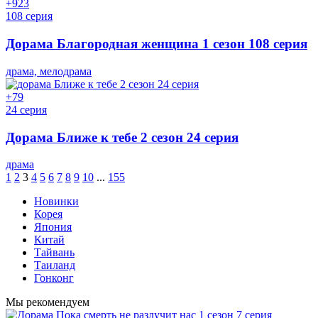
+9
23
108 серия
Дорама Благородная женщина 1 сезон 108 серия
драма, мелодрама
+7
9
24 серия
Дорама Ближе к тебе 2 сезон 24 серия
драма
1
2
3
4
5
6
7
8
9
10
...
155
Новинки
Корея
Япония
Китай
Тайвань
Таиланд
Гонконг
Мы рекомендуем