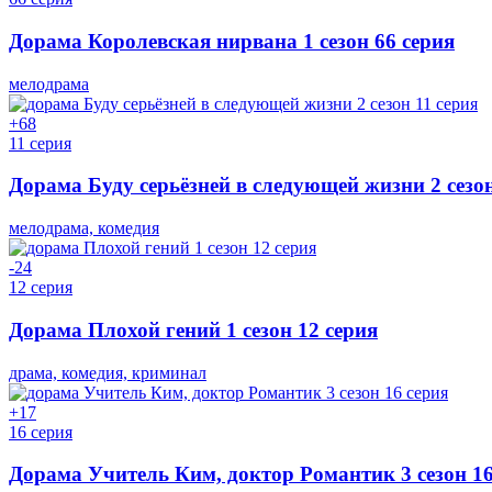
Дорама Королевская нирвана 1 сезон 66 серия
мелодрама
+6
8
11 серия
Дорама Буду серьёзней в следующей жизни 2 сезон
мелодрама, комедия
-2
4
12 серия
Дорама Плохой гений 1 сезон 12 серия
драма, комедия, криминал
+1
7
16 серия
Дорама Учитель Ким, доктор Романтик 3 сезон 16