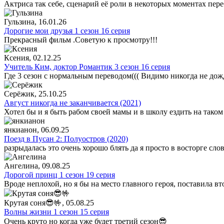
Актриса так себе, сценарий её роли в некоторых моментах пере
Гульзина
, 16.01.26
Дорогие мои друзья 1 сезон 16 серия
Прекрасный фильм .Советую к просмотру!!!
Ксения
, 02.12.25
Учитель Ким, доктор Романтик 3 сезон 16 серия
Где 3 сезон с нормальным переводом((( Видимо никогда не дож
Серёжик
, 25.10.25
Август никогда не заканчивается (2021)
Хотел бы и я быть рабом своей мамы и в школу ездить на таком
янкианон
, 06.09.25
Поезд в Пусан 2: Полуостров (2020)
разрыдалась это очень хорошо блять да я просто в восторге сло
Ангелина
, 09.08.25
Дорогой принц 1 сезон 19 серия
Вроде неплохой, но я бы на место главного героя, поставила в
Крутая соня😎🤟
, 05.08.25
Волны жизни 1 сезон 15 серия
Очень круто но когда уже будет третий сезон😎