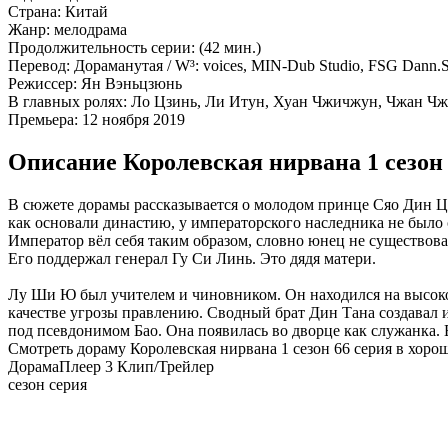
Страна:
Китай
Жанр:
мелодрама
Продолжительность серии:
(42 мин.)
Перевод:
Дораманутая / W³: voices, MIN-Dub Studio, FSG Dann.Su
Режиссер:
Ян Вэньцзюнь
В главных ролях:
Ло Цзинь, Ли Итун, Хуан Чжичжун, Чжан Чжи
Премьера:
12 ноября 2019
Описание Королевская нирвана 1 сезон 
В сюжете дорамы рассказывается о молодом принце Сяо Дин Цюа
как основали династию, у императорского наследника не было
Император вёл себя таким образом, словно юнец не существов
Его поддержал генерал Гу Си Линь. Это дядя матери.
Лу Ши Ю был учителем и чиновником. Он находился на высок
качестве угрозы правлению. Сводный брат Дин Тана создавал 
под псевдонимом Бао. Она появилась во дворце как служанка. 
Смотреть дораму Королевская нирвана 1 сезон 66 серия в хоро
Дорама
Плеер 3
Клип/Трейлер
сезон серия