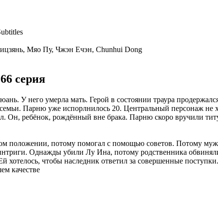
btitles
цзянь, Мяо Пу, Чжэн Ечэн, Chunhui Dong
66 серия
нь. У него умерла мать. Герой в состоянии траура продержался
 семьи. Парню уже испорлнилось 20. Центральный персонаж не х
ал. Он, ребёнок, рождённый вне брака. Парню скоро вручили тит
ом положении, потому помогал с помощью советов. Потому муж
интриги. Однажды убили Лу Ина, потому родственника обвиняли
Ей хотелось, чтобы наследник ответил за совершенные поступки
шем качестве