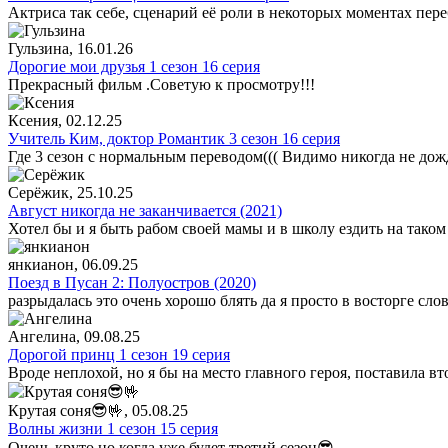
Актриса так себе, сценарий её роли в некоторых моментах пере
Гульзина
, 16.01.26
Дорогие мои друзья 1 сезон 16 серия
Прекрасный фильм .Советую к просмотру!!!
Ксения
, 02.12.25
Учитель Ким, доктор Романтик 3 сезон 16 серия
Где 3 сезон с нормальным переводом((( Видимо никогда не дож
Серёжик
, 25.10.25
Август никогда не заканчивается (2021)
Хотел бы и я быть рабом своей мамы и в школу ездить на таком
янкианон
, 06.09.25
Поезд в Пусан 2: Полуостров (2020)
разрыдалась это очень хорошо блять да я просто в восторге сло
Ангелина
, 09.08.25
Дорогой принц 1 сезон 19 серия
Вроде неплохой, но я бы на место главного героя, поставила в
Крутая соня😎🤟
, 05.08.25
Волны жизни 1 сезон 15 серия
Очень круто но когда уже будет третий сезон😎