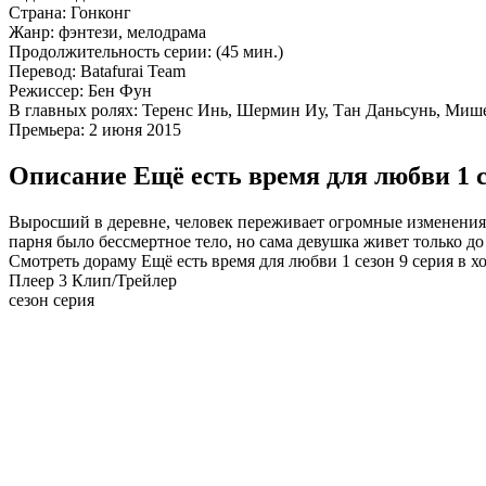
Страна:
Гонконг
Жанр:
фэнтези, мелодрама
Продолжительность серии:
(45 мин.)
Перевод:
Batafurai Team
Режиссер:
Бен Фун
В главных ролях:
Теренс Инь, Шермин Иу, Тан Даньсунь, Мишел
Премьера:
2 июня 2015
Описание Ещё есть время для любви 1 с
Выросший в деревне, человек переживает огромные изменения, 
парня было бессмертное тело, но сама девушка живет только до 
Смотреть дораму Ещё есть время для любви 1 сезон 9 серия в х
Плеер 3
Клип/Трейлер
сезон серия