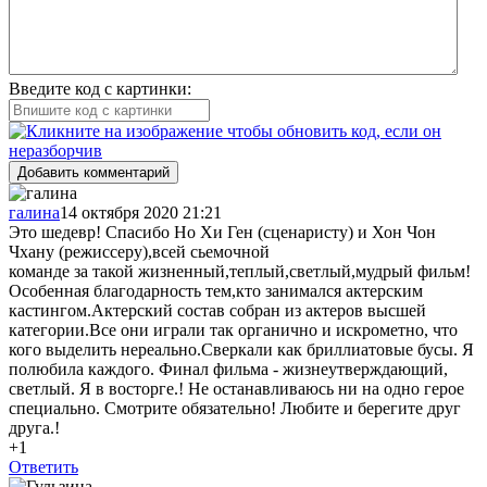
Введите код с картинки:
Добавить комментарий
галина
14 октября 2020 21:21
Это шедевр! Спасибо Но Хи Ген (сценаристу) и Хон Чон
Чхану (режиссеру),всей сьемочной
команде за такой жизненный,теплый,светлый,мудрый фильм!
Особенная благодарность тем,кто занимался актерским
кастингом.Актерский состав собран из актеров высшей
категории.Все они играли так органично и искрометно, что
кого выделить нереально.Сверкали как бриллиатовые бусы. Я
полюбила каждого. Финал фильма - жизнеутверждающий,
светлый. Я в восторге.! Не останавливаюсь ни на одно герое
специально. Смотрите обязательно! Любите и берегите друг
друга.!
+1
Ответить