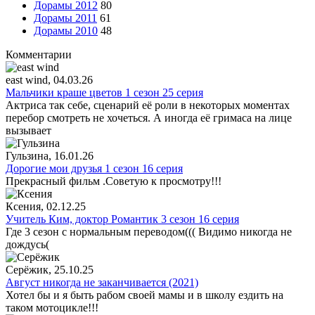
Дорамы 2012
80
Дорамы 2011
61
Дорамы 2010
48
Комментарии
east wind
, 04.03.26
Мальчики краше цветов 1 сезон 25 серия
Актриса так себе, сценарий её роли в некоторых моментах
перебор смотреть не хочеться. А иногда её гримаса на лице
вызывает
Гульзина
, 16.01.26
Дорогие мои друзья 1 сезон 16 серия
Прекрасный фильм .Советую к просмотру!!!
Ксения
, 02.12.25
Учитель Ким, доктор Романтик 3 сезон 16 серия
Где 3 сезон с нормальным переводом((( Видимо никогда не
дождусь(
Серёжик
, 25.10.25
Август никогда не заканчивается (2021)
Хотел бы и я быть рабом своей мамы и в школу ездить на
таком мотоцикле!!!