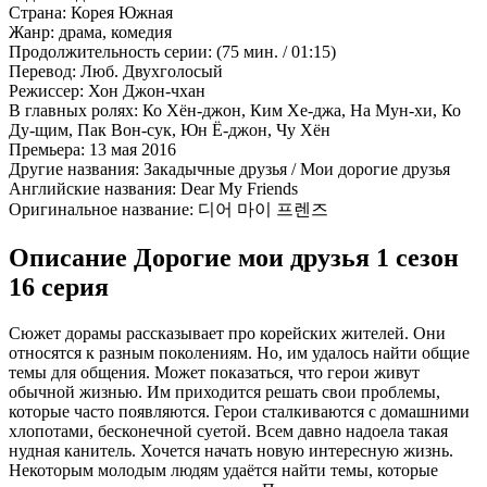
Страна:
Корея Южная
Жанр:
драма, комедия
Продолжительность серии:
(75 мин. / 01:15)
Перевод:
Люб. Двухголосый
Режиссер:
Хон Джон-чхан
В главных ролях:
Ко Хён-джон, Ким Хе-джа, На Мун-хи, Ко
Ду-щим, Пак Вон-сук, Юн Ё-джон, Чу Хён
Премьера:
13 мая 2016
Другие названия:
Закадычные друзья / Мои дорогие друзья
Английские названия:
Dear My Friends
Оригинальное название:
디어 마이 프렌즈
Описание Дорогие мои друзья 1 сезон
16 серия
Сюжет дорамы рассказывает про корейских жителей. Они
относятся к разным поколениям. Но, им удалось найти общие
темы для общения. Может показаться, что герои живут
обычной жизнью. Им приходится решать свои проблемы,
которые часто появляются. Герои сталкиваются с домашними
хлопотами, бесконечной суетой. Всем давно надоела такая
нудная канитель. Хочется начать новую интересную жизнь.
Некоторым молодым людям удаётся найти темы, которые