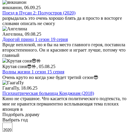
янкианон
, 06.09.25
Поезд в Пусан 2: Полуостров (2020)
разрыдалась это очень хорошо блять да я просто в восторге
словами описать не смогу
Ангелина
, 09.08.25
Дорогой принц 1 сезон 19 серия
Вроде неплохой, но я бы на место главного героя, поставила
второстепенного. Он и красивее и играет лучше, потому что
главный
Крутая соня😎🤟
, 05.08.25
Волны жизни 1 сезон 15 серия
Очень круто но когда уже будет третий сезон😎
ГаагаПу
, 18.06.25
Психиатрическая больница Конджиам (2018)
Кино не страшное. Что касается политического подтекста, то
мне не нравится перманентно всплывающая тема плохих
японцев в
Подобрать дораму
Выбрать год