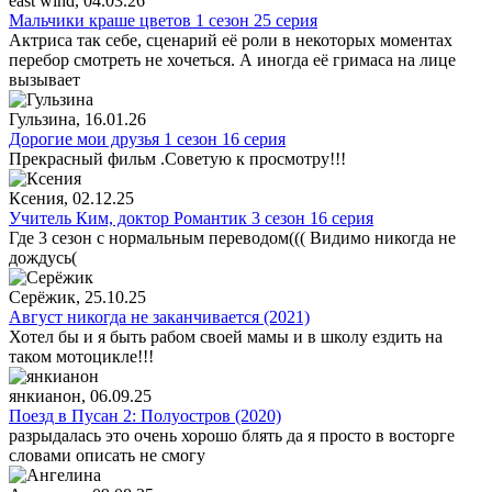
east wind
, 04.03.26
Мальчики краше цветов 1 сезон 25 серия
Актриса так себе, сценарий её роли в некоторых моментах
перебор смотреть не хочеться. А иногда её гримаса на лице
вызывает
Гульзина
, 16.01.26
Дорогие мои друзья 1 сезон 16 серия
Прекрасный фильм .Советую к просмотру!!!
Ксения
, 02.12.25
Учитель Ким, доктор Романтик 3 сезон 16 серия
Где 3 сезон с нормальным переводом((( Видимо никогда не
дождусь(
Серёжик
, 25.10.25
Август никогда не заканчивается (2021)
Хотел бы и я быть рабом своей мамы и в школу ездить на
таком мотоцикле!!!
янкианон
, 06.09.25
Поезд в Пусан 2: Полуостров (2020)
разрыдалась это очень хорошо блять да я просто в восторге
словами описать не смогу