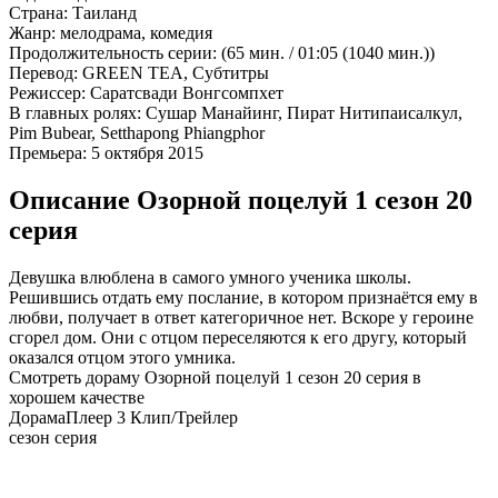
Страна:
Таиланд
Жанр:
мелодрама, комедия
Продолжительность серии:
(65 мин. / 01:05 (1040 мин.))
Перевод:
GREEN TEA, Субтитры
Режиссер:
Саратсвади Вонгсомпхет
В главных ролях:
Сушар Манайинг, Пират Нитипаисалкул,
Pim Bubear, Setthapong Phiangphor
Премьера:
5 октября 2015
Описание Озорной поцелуй 1 сезон 20
серия
Девушка влюблена в самого умного ученика школы.
Решившись отдать ему послание, в котором признаётся ему в
любви, получает в ответ категоричное нет. Вскоре у героине
сгорел дом. Они с отцом переселяются к его другу, который
оказался отцом этого умника.
Смотреть дораму Озорной поцелуй 1 сезон 20 серия в
хорошем качестве
Дорама
Плеер 3
Клип/Трейлер
сезон серия