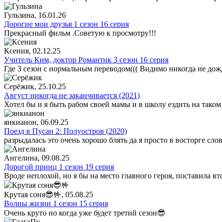
Гульзина
, 16.01.26
Дорогие мои друзья 1 сезон 16 серия
Прекрасный фильм .Советую к просмотру!!!
Ксения
, 02.12.25
Учитель Ким, доктор Романтик 3 сезон 16 серия
Где 3 сезон с нормальным переводом((( Видимо никогда не дож
Серёжик
, 25.10.25
Август никогда не заканчивается (2021)
Хотел бы и я быть рабом своей мамы и в школу ездить на таком
янкианон
, 06.09.25
Поезд в Пусан 2: Полуостров (2020)
разрыдалась это очень хорошо блять да я просто в восторге сло
Ангелина
, 09.08.25
Дорогой принц 1 сезон 19 серия
Вроде неплохой, но я бы на место главного героя, поставила в
Крутая соня😎🤟
, 05.08.25
Волны жизни 1 сезон 15 серия
Очень круто но когда уже будет третий сезон😎