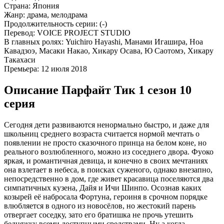
Страна:
Япония
Жанр:
драма, мелодрама
Продолжительность серии:
(-)
Перевод:
VOICE PROJECT STUDIO
В главных ролях:
Yuichiro Hayashi, Манами Игашира, Ноа
Кавадзоэ, Масаки Накао, Хикару Осава, Ю Саотомэ, Хикару
Такахаси
Премьера:
12 июля 2018
Описание Парфайт Тик 1 сезон 10
серия
Сегодня дети развиваются ненормально быстро, и даже для
школьниц среднего возраста считается нормой мечтать о
появлении не просто сказочного принца на белом коне, но
реального возлюбленного, можно из соседнего двора. Фуоко
яркая, и романтичная девица, и конечно в своих мечтаниях
она взлетает в небеса, в поисках суженого, однако внезапно,
непосредственно в дом, где живет красавица поселяются два
симпатичных кузена, Дайя и Ичи Шинпо. Осознав каких
козырей её набросала Фортуна, героиня в срочном порядке
влюбляется в одного из новосёлов, но жестокий парень
отвергает соседку, зато его братишка не прочь утешить
бедняжку всеми доступными средствами. Ну а когда