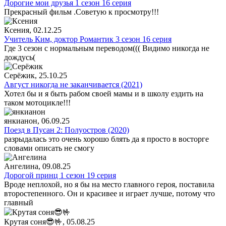
Дорогие мои друзья 1 сезон 16 серия
Прекрасный фильм .Советую к просмотру!!!
Ксения
, 02.12.25
Учитель Ким, доктор Романтик 3 сезон 16 серия
Где 3 сезон с нормальным переводом((( Видимо никогда не
дождусь(
Серёжик
, 25.10.25
Август никогда не заканчивается (2021)
Хотел бы и я быть рабом своей мамы и в школу ездить на
таком мотоцикле!!!
янкианон
, 06.09.25
Поезд в Пусан 2: Полуостров (2020)
разрыдалась это очень хорошо блять да я просто в восторге
словами описать не смогу
Ангелина
, 09.08.25
Дорогой принц 1 сезон 19 серия
Вроде неплохой, но я бы на место главного героя, поставила
второстепенного. Он и красивее и играет лучше, потому что
главный
Крутая соня😎🤟
, 05.08.25