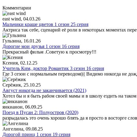
Комментарии
east wind
, 04.03.26
Мальчики краше цветов 1 сезон 25 серия
Актриса так себе, сценарий её роли в некоторых моментах пере
Гульзина
, 16.01.26
Дорогие мои друзья 1 сезон 16 серия
Прекрасный фильм .Советую к просмотру!!!
Ксения
, 02.12.25
Учитель Ким, доктор Романтик 3 сезон 16 серия
Где 3 сезон с нормальным переводом((( Видимо никогда не дож
Серёжик
, 25.10.25
Август никогда не заканчивается (2021)
Хотел бы и я быть рабом своей мамы и в школу ездить на таком
янкианон
, 06.09.25
Поезд в Пусан 2: Полуостров (2020)
разрыдалась это очень хорошо блять да я просто в восторге сло
Ангелина
, 09.08.25
Дорогой принц 1 сезон 19 серия