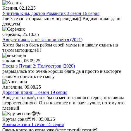
Ксения
, 02.12.25
Учитель Ким, доктор Романтик 3 сезон 16 серия
Где 3 сезон с нормальным переводом((( Видимо никогда не
дождусь(
Серёжик
, 25.10.25
Август никогда не заканчивается (2021)
Хотел бы и я быть рабом своей мамы и в школу ездить на
таком мотоцикле!!!
янкианон
, 06.09.25
Поезд в Пусан 2: Полуостров (2020)
разрыдалась это очень хорошо блять да я просто в восторге
словами описать не смогу
Ангелина
, 09.08.25
Дорогой принц 1 сезон 19 серия
Вроде неплохой, но я бы на место главного героя, поставила
второстепенного. Он и красивее и играет лучше, потому что
главный
Крутая соня😎🤟
, 05.08.25
Волны жизни 1 сезон 15 серия
Очень круто но когда уже будет третий сезон😎