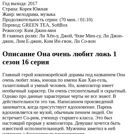
Год выхода:
2017
Страна:
Корея Южная
Жанр:
мелодрама, музыка
Продолжительность серии:
(70 мин. / 01:10)
Перевод:
GREEN TEA, SoftBox
Режиссер:
Ким Джин-мин
В главных ролях:
Ли Хён-у, Джой, Чхве Мин-су, Ли Джон-
джин, Лим Е-джин, Ким Ин-гвон, Ли Со-вон
Описание Она очень любит ложь 1
сезон 16 серия
Главный герой южнокорейской дорамы под названием Она
очень любит ложь, юноша по имени Кан Хан-гель,
талантливый и умный человек. Но, композитор имеет
необычный характер. Он очень стеснительный и скрытный.
Однако про данные характерные черты не все знают. В
действительности это так. Написанием произведений
занимается, когда присутствует вдохновение. Парень
вдохновляется не музой, обычным пением людей. Он
встречает Со-рим, ученицу старшего класса. Это был
настоящий прорыв у композитора. Девушке хочется быть
известной исполнительницей. Мужчина заметил в ней
источник с бесконечным вдохновением.