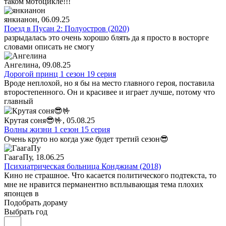
таком мотоцикле!!!
янкианон
, 06.09.25
Поезд в Пусан 2: Полуостров (2020)
разрыдалась это очень хорошо блять да я просто в восторге
словами описать не смогу
Ангелина
, 09.08.25
Дорогой принц 1 сезон 19 серия
Вроде неплохой, но я бы на место главного героя, поставила
второстепенного. Он и красивее и играет лучше, потому что
главный
Крутая соня😎🤟
, 05.08.25
Волны жизни 1 сезон 15 серия
Очень круто но когда уже будет третий сезон😎
ГаагаПу
, 18.06.25
Психиатрическая больница Конджиам (2018)
Кино не страшное. Что касается политического подтекста, то
мне не нравится перманентно всплывающая тема плохих
японцев в
Подобрать дораму
Выбрать год