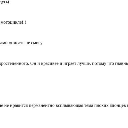
дусь(
 мотоцикле!!!
вами описать не смогу
торостепенного. Он и красивее и играет лучше, потому что главн
мне не нравится перманентно всплывающая тема плохих японцев 