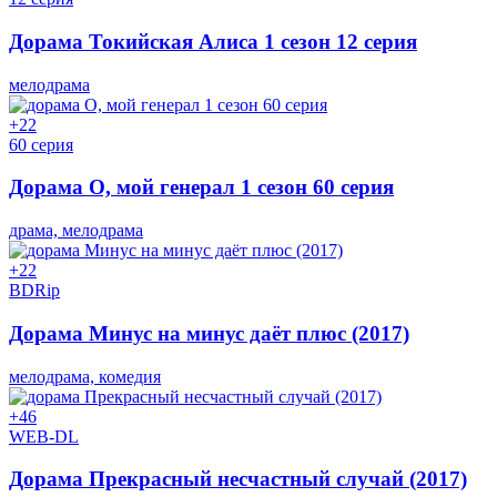
Дорама Токийская Алиса 1 сезон 12 серия
мелодрама
+2
2
60 серия
Дорама О, мой генерал 1 сезон 60 серия
драма, мелодрама
+2
2
BDRip
Дорама Минус на минус даёт плюс (2017)
мелодрама, комедия
+4
6
WEB-DL
Дорама Прекрасный несчастный случай (2017)