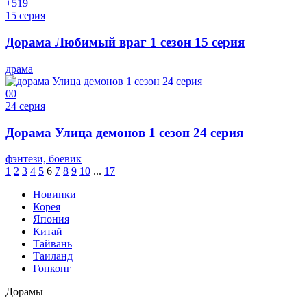
+5
19
15 серия
Дорама Любимый враг 1 сезон 15 серия
драма
0
0
24 серия
Дорама Улица демонов 1 сезон 24 серия
фэнтези, боевик
1
2
3
4
5
6
7
8
9
10
...
17
Новинки
Корея
Япония
Китай
Тайвань
Таиланд
Гонконг
Дорамы