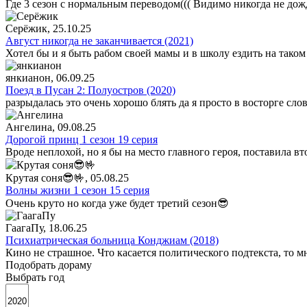
Где 3 сезон с нормальным переводом((( Видимо никогда не дож
Серёжик
, 25.10.25
Август никогда не заканчивается (2021)
Хотел бы и я быть рабом своей мамы и в школу ездить на таком
янкианон
, 06.09.25
Поезд в Пусан 2: Полуостров (2020)
разрыдалась это очень хорошо блять да я просто в восторге сло
Ангелина
, 09.08.25
Дорогой принц 1 сезон 19 серия
Вроде неплохой, но я бы на место главного героя, поставила в
Крутая соня😎🤟
, 05.08.25
Волны жизни 1 сезон 15 серия
Очень круто но когда уже будет третий сезон😎
ГаагаПу
, 18.06.25
Психиатрическая больница Конджиам (2018)
Кино не страшное. Что касается политического подтекста, то 
Подобрать дораму
Выбрать год