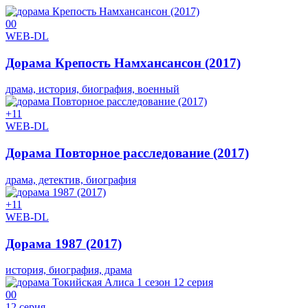
0
0
WEB-DL
Дорама Крепость Намхансансон (2017)
драма, история, биография, военный
+1
1
WEB-DL
Дорама Повторное расследование (2017)
драма, детектив, биография
+1
1
WEB-DL
Дорама 1987 (2017)
история, биография, драма
0
0
12 серия