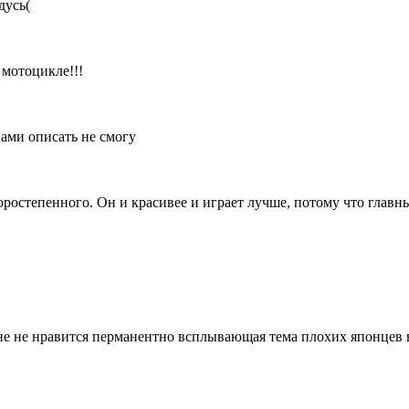
дусь(
 мотоцикле!!!
вами описать не смогу
торостепенного. Он и красивее и играет лучше, потому что главн
мне не нравится перманентно всплывающая тема плохих японцев 