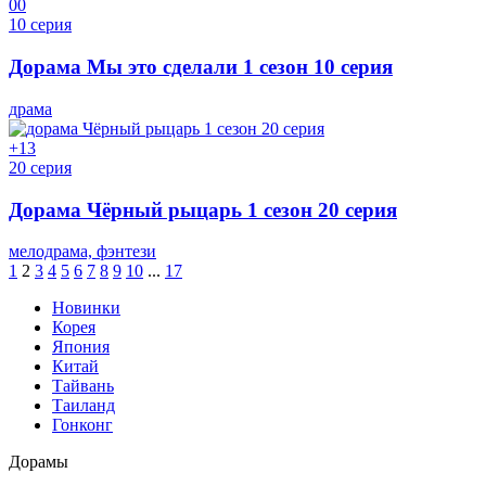
0
0
10 серия
Дорама Мы это сделали 1 сезон 10 серия
драма
+1
3
20 серия
Дорама Чёрный рыцарь 1 сезон 20 серия
мелодрама, фэнтези
1
2
3
4
5
6
7
8
9
10
...
17
Новинки
Корея
Япония
Китай
Тайвань
Таиланд
Гонконг
Дорамы