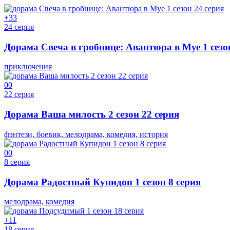
+3
3
24 серия
Дорама Свеча в гробнице: Авантюра в Муе 1 сезо
приключения
0
0
22 серия
Дорама Ваша милость 2 сезон 22 серия
фэнтези, боевик, мелодрама, комедия, история
0
0
8 серия
Дорама Радостный Купидон 1 сезон 8 серия
мелодрама, комедия
+1
1
18 серия