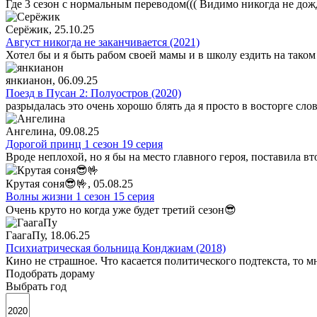
Где 3 сезон с нормальным переводом((( Видимо никогда не дож
Серёжик
, 25.10.25
Август никогда не заканчивается (2021)
Хотел бы и я быть рабом своей мамы и в школу ездить на таком
янкианон
, 06.09.25
Поезд в Пусан 2: Полуостров (2020)
разрыдалась это очень хорошо блять да я просто в восторге сло
Ангелина
, 09.08.25
Дорогой принц 1 сезон 19 серия
Вроде неплохой, но я бы на место главного героя, поставила в
Крутая соня😎🤟
, 05.08.25
Волны жизни 1 сезон 15 серия
Очень круто но когда уже будет третий сезон😎
ГаагаПу
, 18.06.25
Психиатрическая больница Конджиам (2018)
Кино не страшное. Что касается политического подтекста, то 
Подобрать дораму
Выбрать год