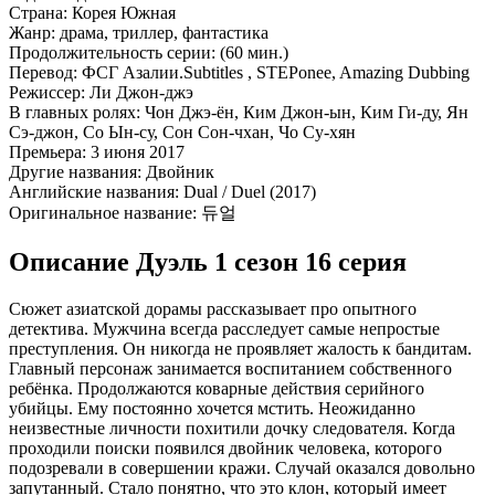
Страна:
Корея Южная
Жанр:
драма, триллер, фантастика
Продолжительность серии:
(60 мин.)
Перевод:
ФСГ Азалии.Subtitles , STEPonee, Amazing Dubbing
Режиссер:
Ли Джон-джэ
В главных ролях:
Чон Джэ-ён, Ким Джон-ын, Ким Ги-ду, Ян
Сэ-джон, Со Ын-су, Сон Сон-чхан, Чо Су-хян
Премьера:
3 июня 2017
Другие названия:
Двойник
Английские названия:
Dual / Duel (2017)
Оригинальное название:
듀얼
Описание Дуэль 1 сезон 16 серия
Сюжет азиатской дорамы рассказывает про опытного
детектива. Мужчина всегда расследует самые непростые
преступления. Он никогда не проявляет жалость к бандитам.
Главный персонаж занимается воспитанием собственного
ребёнка. Продолжаются коварные действия серийного
убийцы. Ему постоянно хочется мстить. Неожиданно
неизвестные личности похитили дочку следователя. Когда
проходили поиски появился двойник человека, которого
подозревали в совершении кражи. Случай оказался довольно
запутанный. Стало понятно, что это клон, который имеет