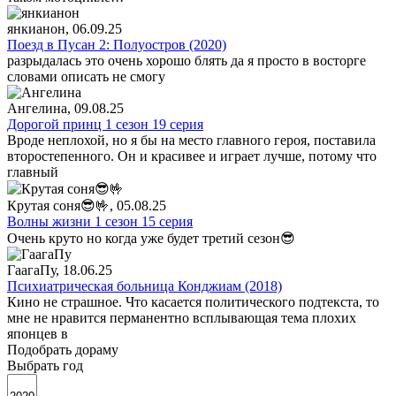
янкианон
, 06.09.25
Поезд в Пусан 2: Полуостров (2020)
разрыдалась это очень хорошо блять да я просто в восторге
словами описать не смогу
Ангелина
, 09.08.25
Дорогой принц 1 сезон 19 серия
Вроде неплохой, но я бы на место главного героя, поставила
второстепенного. Он и красивее и играет лучше, потому что
главный
Крутая соня😎🤟
, 05.08.25
Волны жизни 1 сезон 15 серия
Очень круто но когда уже будет третий сезон😎
ГаагаПу
, 18.06.25
Психиатрическая больница Конджиам (2018)
Кино не страшное. Что касается политического подтекста, то
мне не нравится перманентно всплывающая тема плохих
японцев в
Подобрать дораму
Выбрать год