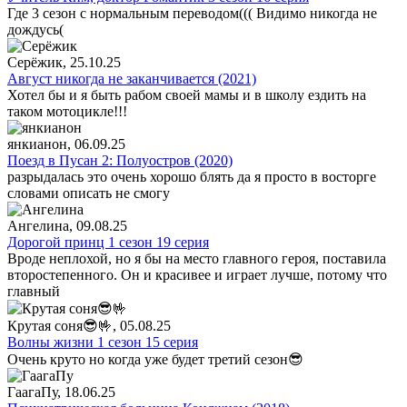
Где 3 сезон с нормальным переводом((( Видимо никогда не
дождусь(
Серёжик
, 25.10.25
Август никогда не заканчивается (2021)
Хотел бы и я быть рабом своей мамы и в школу ездить на
таком мотоцикле!!!
янкианон
, 06.09.25
Поезд в Пусан 2: Полуостров (2020)
разрыдалась это очень хорошо блять да я просто в восторге
словами описать не смогу
Ангелина
, 09.08.25
Дорогой принц 1 сезон 19 серия
Вроде неплохой, но я бы на место главного героя, поставила
второстепенного. Он и красивее и играет лучше, потому что
главный
Крутая соня😎🤟
, 05.08.25
Волны жизни 1 сезон 15 серия
Очень круто но когда уже будет третий сезон😎
ГаагаПу
, 18.06.25