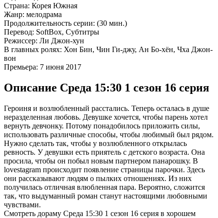
Страна:
Корея Южная
Жанр:
мелодрама
Продолжительность серии:
(30 мин.)
Перевод:
SoftBox, Субтитры
Режиссер:
Ли Джон-хун
В главных ролях:
Хон Бин, Чин Ги-джу, Ан Бо-хён, Чха Джон-
вон
Премьера:
7 июня 2017
Описание Среда 15:30 1 сезон 16 серия
Героиня и возлюбленный расстались. Теперь осталась в душе
неразделенная любовь. Девушке хочется, чтобы парень хотел
вернуть девчонку. Потому понадобилось приложить силы,
использовать различные способы, чтобы любимый был рядом.
Нужно сделать так, чтобы у возлюбленного открылась
ревность. У девушки есть приятель с детского возраста. Она
просила, чтобы он побыл новым партнером панарошку. В
lovestagram происходит появление страницы парочки. Здесь
они рассказывают людям о пылких отношениях. Из них
получилась отличная влюбленная пара. Вероятно, сложится
так, что выдуманный роман станут настоящими любовными
чувствами.
Смотреть дораму Среда 15:30 1 сезон 16 серия в хорошем