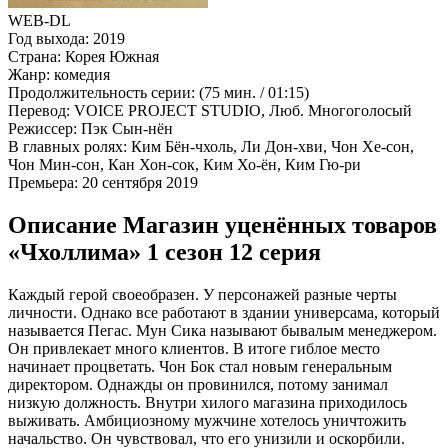
WEB-DL
Год выхода:
2019
Страна:
Корея Южная
Жанр:
комедия
Продолжительность серии:
(75 мин. / 01:15)
Перевод:
VOICE PROJECT STUDIO, Люб. Многоголосый
Режиссер:
Пэк Сын-нён
В главных ролях:
Ким Бён-чхоль, Ли Дон-хви, Чон Хе-сон,
Чон Мин-сон, Кан Хон-сок, Ким Хо-ён, Ким Гю-ри
Премьера:
20 сентября 2019
Описание Магазин уценённых товаров
«Чхоллима» 1 сезон 12 серия
Каждый герой своеобразен. У персонажей разные черты
личности. Однако все работают в здании универсама, который
называется Пегас. Мун Сика называют бывалым менеджером.
Он привлекает много клиентов. В итоге гиблое место
начинает процветать. Чон Бок стал новым генеральным
директором. Однажды он провинился, потому занимал
низкую должность. Внутри хилого магазина приходилось
выживать. Амбициозному мужчине хотелось уничтожить
начальство. Он чувствовал, что его унизили и оскорбили.