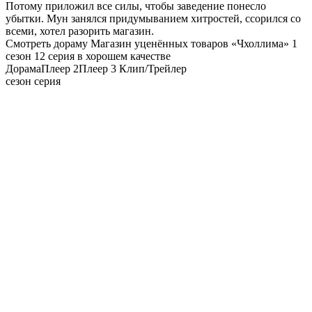
Потому приложил все силы, чтобы заведение понесло
убытки. Мун занялся придумыванием хитростей, ссорился со
всеми, хотел разорить магазин.
Смотреть дораму Магазин уценённых товаров «Чхоллима» 1
сезон 12 серия в хорошем качестве
Дорама
Плеер 2
Плеер 3
Клип/Трейлер
сезон серия