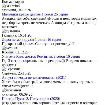
Комментарии
east wind
, 04.03.26
Мальчики краше цветов 1 сезон 25 серия
Актриса так себе, сценарий её роли в некоторых моментах
перебор смотреть не хочеться. А иногда её гримаса на лице
вызывает
Гульзина
, 16.01.26
Дорогие мои друзья 1 сезон 16 серия
Прекрасный фильм .Советую к просмотру!!!
Ксения
, 02.12.25
Учитель Ким, доктор Романтик 3 сезон 16 серия
Где 3 сезон с нормальным переводом((( Видимо никогда не
дождусь(
Серёжик
, 25.10.25
Август никогда не заканчивается (2021)
Хотел бы и я быть рабом своей мамы и в школу ездить на
таком мотоцикле!!!
янкианон
, 06.09.25
Поезд в Пусан 2: Полуостров (2020)
разрыдалась это очень хорошо блять да я просто в восторге