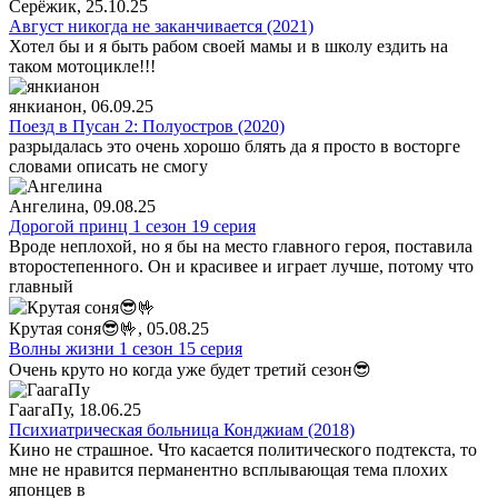
Серёжик
, 25.10.25
Август никогда не заканчивается (2021)
Хотел бы и я быть рабом своей мамы и в школу ездить на
таком мотоцикле!!!
янкианон
, 06.09.25
Поезд в Пусан 2: Полуостров (2020)
разрыдалась это очень хорошо блять да я просто в восторге
словами описать не смогу
Ангелина
, 09.08.25
Дорогой принц 1 сезон 19 серия
Вроде неплохой, но я бы на место главного героя, поставила
второстепенного. Он и красивее и играет лучше, потому что
главный
Крутая соня😎🤟
, 05.08.25
Волны жизни 1 сезон 15 серия
Очень круто но когда уже будет третий сезон😎
ГаагаПу
, 18.06.25
Психиатрическая больница Конджиам (2018)
Кино не страшное. Что касается политического подтекста, то
мне не нравится перманентно всплывающая тема плохих
японцев в