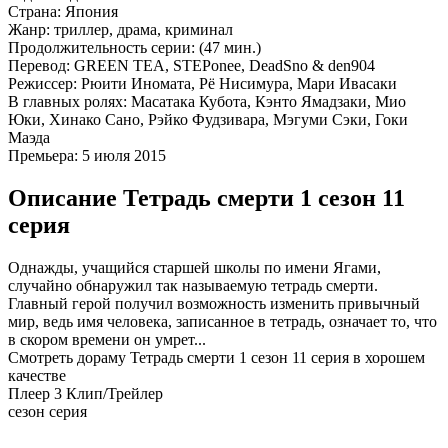
Страна:
Япония
Жанр:
триллер, драма, криминал
Продолжительность серии:
(47 мин.)
Перевод:
GREEN TEA, STEPonee, DeadSno & den904
Режиссер:
Рюити Иномата, Рё Нисимура, Мари Ивасаки
В главных ролях:
Масатака Кубота, Кэнто Ямадзаки, Мио
Юки, Хинако Сано, Рэйко Фудзивара, Мэгуми Сэки, Гоки
Маэда
Премьера:
5 июля 2015
Описание Тетрадь смерти 1 сезон 11
серия
Однажды, учащийся старшей школы по имени Ягами,
случайно обнаружил так называемую тетрадь смерти.
Главный герой получил возможность изменить привычный
мир, ведь имя человека, записанное в тетрадь, означает то, что
в скором времени он умрет...
Смотреть дораму Тетрадь смерти 1 сезон 11 серия в хорошем
качестве
Плеер 3
Клип/Трейлер
сезон серия