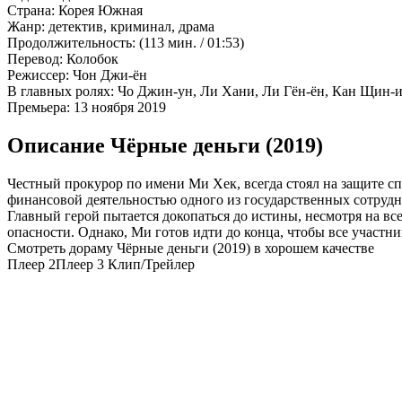
Страна:
Корея Южная
Жанр:
детектив, криминал, драма
Продолжительность:
(113 мин. / 01:53)
Перевод:
Колобок
Режиссер:
Чон Джи-ён
В главных ролях:
Чо Джин-ун, Ли Хани, Ли Гён-ён, Кан Щин-ил
Премьера:
13 ноября 2019
Описание Чёрные деньги (2019)
Честный прокурор по имени Ми Хек, всегда стоял на защите сп
финансовой деятельностью одного из государственных сотрудни
Главный герой пытается докопаться до истины, несмотря на все
опасности. Однако, Ми готов идти до конца, чтобы все участни
Смотреть дораму Чёрные деньги (2019) в хорошем качестве
Плеер 2
Плеер 3
Клип/Трейлер