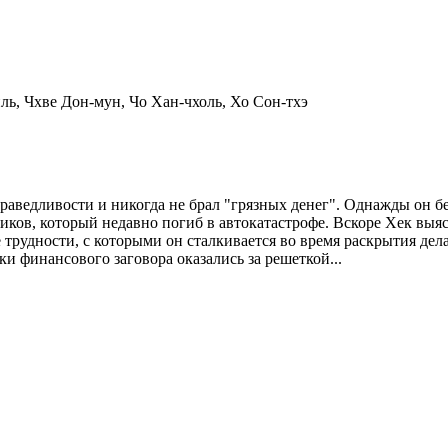
ь, Чхве Дон-мун, Чо Хан-чхоль, Хо Сон-тхэ
раведливости и никогда не брал "грязных денег". Однажды он бе
ков, который недавно погиб в автокатастрофе. Вскоре Хек выясн
 трудности, с которыми он сталкивается во время раскрытия дела
ки финансового заговора оказались за решеткой...