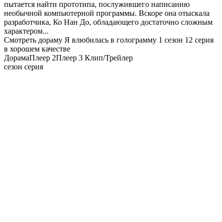
пытается найти прототипа, послужившего написанию
необычной компьютерной программы. Вскоре она отыскала
разработчика, Ко Нан До, обладающего достаточно сложным
характером...
Смотреть дораму Я влюбилась в голограмму 1 сезон 12 серия
в хорошем качестве
Дорама
Плеер 2
Плеер 3
Клип/Трейлер
сезон серия