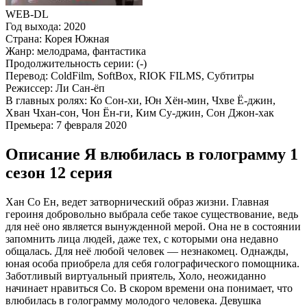
WEB-DL
Год выхода:
2020
Страна:
Корея Южная
Жанр:
мелодрама, фантастика
Продолжительность серии:
(-)
Перевод:
ColdFilm, SoftBox, RIOK FILMS, Субтитры
Режиссер:
Ли Сан-ёп
В главных ролях:
Ко Сон-хи, Юн Хён-мин, Чхве Ё-джин,
Хван Чхан-сон, Чон Ён-ги, Ким Су-джин, Сон Джон-хак
Премьера:
7 февраля 2020
Описание Я влюбилась в голограмму 1
сезон 12 серия
Хан Со Ен, ведет затворнический образ жизни. Главная
героиня добровольно выбрала себе такое существование, ведь
для неё оно является вынужденной мерой. Она не в состоянии
запомнить лица людей, даже тех, с которыми она недавно
общалась. Для неё любой человек — незнакомец. Однажды,
юная особа приобрела для себя голографического помощника.
Заботливый виртуальный приятель, Холо, неожиданно
начинает нравиться Со. В скором времени она понимает, что
влюбилась в голограмму молодого человека. Девушка