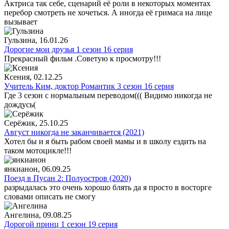
Актриса так себе, сценарий её роли в некоторых моментах
перебор смотреть не хочеться. А иногда её гримаса на лице
вызывает
Гульзина
, 16.01.26
Дорогие мои друзья 1 сезон 16 серия
Прекрасный фильм .Советую к просмотру!!!
Ксения
, 02.12.25
Учитель Ким, доктор Романтик 3 сезон 16 серия
Где 3 сезон с нормальным переводом((( Видимо никогда не
дождусь(
Серёжик
, 25.10.25
Август никогда не заканчивается (2021)
Хотел бы и я быть рабом своей мамы и в школу ездить на
таком мотоцикле!!!
янкианон
, 06.09.25
Поезд в Пусан 2: Полуостров (2020)
разрыдалась это очень хорошо блять да я просто в восторге
словами описать не смогу
Ангелина
, 09.08.25
Дорогой принц 1 сезон 19 серия