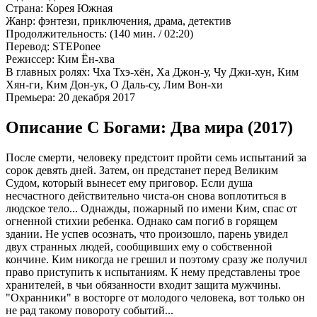
Страна:
Корея Южная
Жанр:
фэнтези, приключения, драма, детектив
Продолжительность:
(140 мин. / 02:20)
Перевод:
STEPonee
Режиссер:
Ким Ён-хва
В главных ролях:
Чха Тхэ-хён, Ха Джон-у, Чу Джи-хун, Ким
Хян-ги, Ким Дон-ук, О Даль-су, Лим Вон-хи
Премьера:
20 декабря 2017
Описание С Богами: Два мира (2017)
После смерти, человеку предстоит пройти семь испытаний за
сорок девять дней. Затем, он предстанет перед Великим
Судом, который вынесет ему приговор. Если душа
несчастного действительно чиста-он снова воплотиться в
людское тело... Однажды, пожарный по имени Ким, спас от
огненной стихии ребенка. Однако сам погиб в горящем
здании. Не успев осознать, что произошло, парень увидел
двух странных людей, сообщивших ему о собственной
кончине. Ким никогда не грешил и поэтому сразу же получил
право приступить к испытаниям. К нему представлены трое
хранителей, в чьи обязанности входит защита мужчины.
"Охранники" в восторге от молодого человека, вот только он
не рад такому повороту событий...