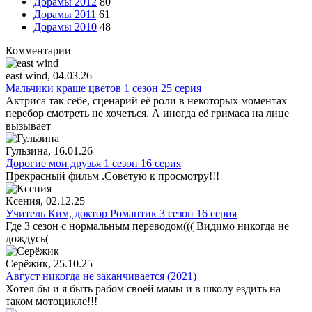
Дорамы 2012
80
Дорамы 2011
61
Дорамы 2010
48
Комментарии
east wind
, 04.03.26
Мальчики краше цветов 1 сезон 25 серия
Актриса так себе, сценарий её роли в некоторых моментах
перебор смотреть не хочеться. А иногда её гримаса на лице
вызывает
Гульзина
, 16.01.26
Дорогие мои друзья 1 сезон 16 серия
Прекрасный фильм .Советую к просмотру!!!
Ксения
, 02.12.25
Учитель Ким, доктор Романтик 3 сезон 16 серия
Где 3 сезон с нормальным переводом((( Видимо никогда не
дождусь(
Серёжик
, 25.10.25
Август никогда не заканчивается (2021)
Хотел бы и я быть рабом своей мамы и в школу ездить на
таком мотоцикле!!!