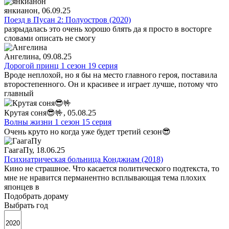
янкианон
, 06.09.25
Поезд в Пусан 2: Полуостров (2020)
разрыдалась это очень хорошо блять да я просто в восторге
словами описать не смогу
Ангелина
, 09.08.25
Дорогой принц 1 сезон 19 серия
Вроде неплохой, но я бы на место главного героя, поставила
второстепенного. Он и красивее и играет лучше, потому что
главный
Крутая соня😎🤟
, 05.08.25
Волны жизни 1 сезон 15 серия
Очень круто но когда уже будет третий сезон😎
ГаагаПу
, 18.06.25
Психиатрическая больница Конджиам (2018)
Кино не страшное. Что касается политического подтекста, то
мне не нравится перманентно всплывающая тема плохих
японцев в
Подобрать дораму
Выбрать год