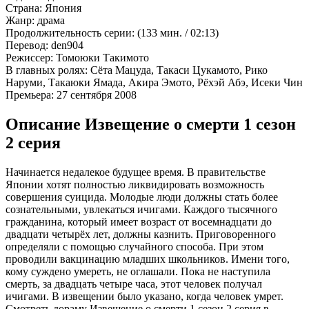
Страна:
Япония
Жанр:
драма
Продолжительность серии:
(133 мин. / 02:13)
Перевод:
den904
Режиссер:
Томоюки Такимото
В главных ролях:
Сёта Мацуда, Такаси Цукамото, Рико
Наруми, Такаюки Ямада, Акира Эмото, Рёхэй Абэ, Исеки Чин
Премьера:
27 сентября 2008
Описание Извещение о смерти 1 сезон
2 серия
Начинается недалекое будущее время. В правительстве
Японии хотят полностью ликвидировать возможность
совершения суицида. Молодые люди должны стать более
сознательными, увлекаться ичигами. Каждого тысячного
гражданина, который имеет возраст от восемнадцати до
двадцати четырёх лет, должны казнить. Приговоренного
определяли с помощью случайного способа. При этом
проводили вакцинацию младших школьников. Имени того,
кому суждено умереть, не оглашали. Пока не наступила
смерть, за двадцать четыре часа, этот человек получал
ичигами. В извещении было указано, когда человек умрет.
Смотреть дораму Извещение о смерти 1 сезон 2 серия в