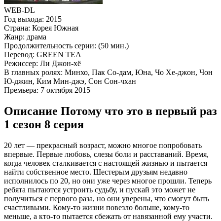
WEB-DL
Год выхода:
2015
Страна:
Корея Южная
Жанр:
драма
Продолжительность серии:
(50 мин.)
Перевод:
GREEN TEA
Режиссер:
Ли Джон-хё
В главных ролях:
Минхо, Пак Со-дам, Юна, Чо Хе-джон, Чон
Ю-джин, Ким Мин-джэ, Сон Сон-чхан
Премьера:
7 октября 2015
Описание Потому что это в первый раз
1 сезон 8 серия
20 лет — прекрасный возраст, можно многое попробовать
впервые. Первые любовь, слезы боли и расставаний. Время,
когда человек сталкивается с настоящей жизнью и пытается
найти собственное место. Шестерым друзьям недавно
исполнилось по 20, но они уже через многое прошли. Теперь
ребята пытаются устроить судьбу, и пускай это может не
получиться с первого раза, но они уверены, что смогут быть
счастливыми. Кому-то жизни повезло больше, кому-то
меньше, а кто-то пытается сбежать от навязанной ему участи.