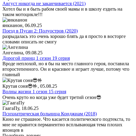
Август никогда не заканчивается (2021)
Хотел бы и я быть рабом своей мамы и в школу ездить на
таком мотоцикле!!!
янкианон
, 06.09.25
Поезд в Пусан 2: Полуостров (2020)
разрыдалась это очень хорошо блять да я просто в восторге
словами описать не смогу
Ангелина
, 09.08.25
Дорогой принц 1 сезон 19 серия
Вроде неплохой, но я бы на место главного героя, поставила
второстепенного. Он и красивее и играет лучше, потому что
главный
Крутая соня😎🤟
, 05.08.25
Волны жизни 1 сезон 15 серия
Очень круто но когда уже будет третий сезон😎
ГаагаПу
, 18.06.25
Психиатрическая больница Конджиам (2018)
Кино не страшное. Что касается политического подтекста, то
мне не нравится перманентно всплывающая тема плохих
японцев в
Подобрать дораму