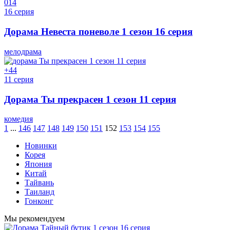
0
14
16 серия
Дорама Невеста поневоле 1 сезон 16 серия
мелодрама
+4
4
11 серия
Дорама Ты прекрасен 1 сезон 11 серия
комедия
1
...
146
147
148
149
150
151
152
153
154
155
Новинки
Корея
Япония
Китай
Тайвань
Таиланд
Гонконг
Мы рекомендуем