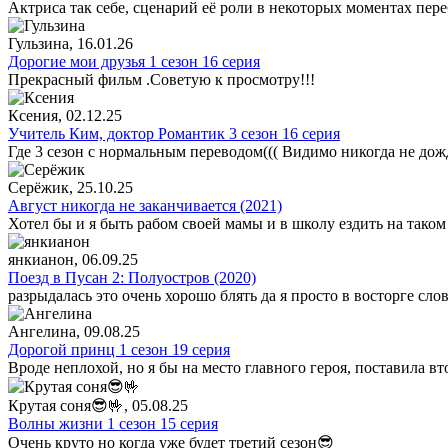
Актриса так себе, сценарий её роли в некоторых моментах пере
Гульзина
, 16.01.26
Дорогие мои друзья 1 сезон 16 серия
Прекрасный фильм .Советую к просмотру!!!
Ксения
, 02.12.25
Учитель Ким, доктор Романтик 3 сезон 16 серия
Где 3 сезон с нормальным переводом((( Видимо никогда не дож
Серёжик
, 25.10.25
Август никогда не заканчивается (2021)
Хотел бы и я быть рабом своей мамы и в школу ездить на таком
янкианон
, 06.09.25
Поезд в Пусан 2: Полуостров (2020)
разрыдалась это очень хорошо блять да я просто в восторге сло
Ангелина
, 09.08.25
Дорогой принц 1 сезон 19 серия
Вроде неплохой, но я бы на место главного героя, поставила в
Крутая соня😎🤟
, 05.08.25
Волны жизни 1 сезон 15 серия
Очень круто но когда уже будет третий сезон😎