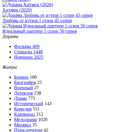
Хитмен (2020)
Любовь от кутюр 1 сезон 45 серия
Идеальный партнер 1 сезон 50 серия
Дорамы
Фильмы
409
Сериалы
1448
Новинки 2025
Жанры
Боевик
180
Биография
25
Военный
27
Детектив
238
Драма
775
Исторический
143
Комедия
511
Криминал
212
Мелодрама
1020
Мюзикл
35
Приключения
42