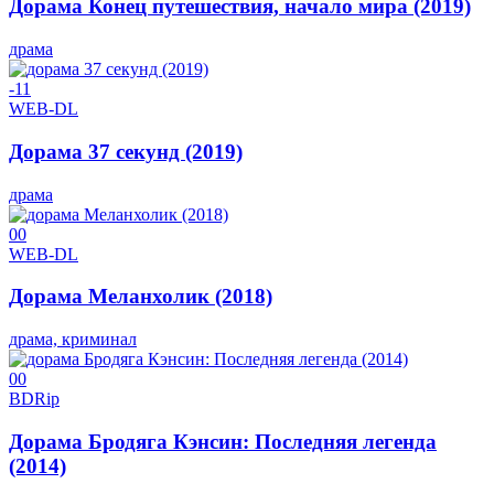
Дорама Конец путешествия, начало мира (2019)
драма
-1
1
WEB-DL
Дорама 37 секунд (2019)
драма
0
0
WEB-DL
Дорама Меланхолик (2018)
драма, криминал
0
0
BDRip
Дорама Бродяга Кэнсин: Последняя легенда
(2014)