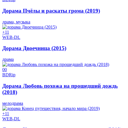
Дорама Пчёлы и раскаты грома (2019)
драма, музыка
+1
1
WEB-DL
Дорама Двоечница (2015)
драма
0
0
BDRip
Дорама Любовь похожа на прошедший дождь
(2018)
мелодрама
+1
1
WEB-DL