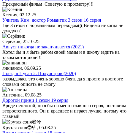
Прекрасный фильм .Советую к просмотру!!!
Ксения
, 02.12.25
Учитель Ким, доктор Романтик 3 сезон 16 серия
Где 3 сезон с нормальным переводом((( Видимо никогда не
дождусь(
Серёжик
, 25.10.25
Август никогда не заканчивается (2021)
Хотел бы и я быть рабом своей мамы и в школу ездить на
таком мотоцикле!!!
янкианон
, 06.09.25
Поезд в Пусан 2: Полуостров (2020)
разрыдалась это очень хорошо блять да я просто в восторге
словами описать не смогу
Ангелина
, 09.08.25
Дорогой принц 1 сезон 19 серия
Вроде неплохой, но я бы на место главного героя, поставила
второстепенного. Он и красивее и играет лучше, потому что
главный
Крутая соня😎🤟
, 05.08.25
Волны жизни 1 сезон 15 серия