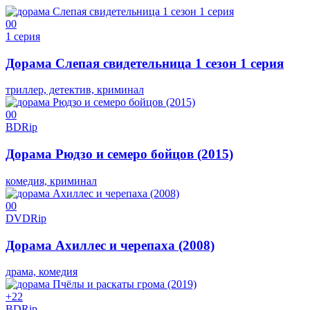
0
0
1 серия
Дорама Слепая свидетельница 1 сезон 1 серия
триллер, детектив, криминал
0
0
BDRip
Дорама Рюдзо и семеро бойцов (2015)
комедия, криминал
0
0
DVDRip
Дорама Ахиллес и черепаха (2008)
драма, комедия
+2
2
BDRip