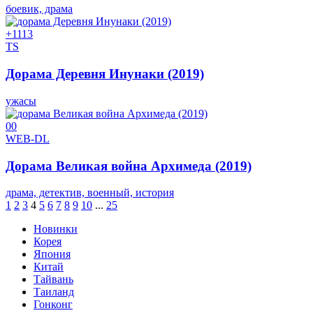
боевик, драма
+11
13
TS
Дорама Деревня Инунаки (2019)
ужасы
0
0
WEB-DL
Дорама Великая война Архимеда (2019)
драма, детектив, военный, история
1
2
3
4
5
6
7
8
9
10
...
25
Новинки
Корея
Япония
Китай
Тайвань
Таиланд
Гонконг