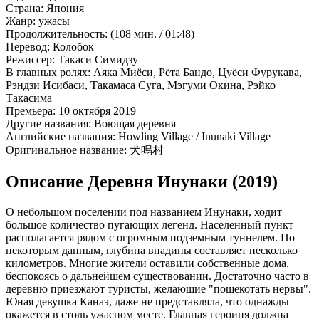
Страна:
Япония
Жанр:
ужасы
Продолжительность:
(108 мин. / 01:48)
Перевод:
Колобок
Режиссер:
Такаси Симидзу
В главных ролях:
Аяка Миёси, Рёта Бандо, Цуёси Фурукава,
Рэндзи Исибаси, Такамаса Суга, Мэгуми Окина, Рэйко
Такасима
Премьера:
10 октября 2019
Другие названия:
Воющая деревня
Английские названия:
Howling Village / Inunaki Village
Оригинальное название:
犬鳴村
Описание Деревня Инунаки (2019)
О небольшом поселении под названием Инунаки, ходит
большое количество пугающих легенд. Населенный пункт
располагается рядом с огромным подземным туннелем. По
некоторым данным, глубина впадины составляет несколько
километров. Многие жители оставили собственные дома,
беспокоясь о дальнейшем существовании. Достаточно часто в
деревню приезжают туристы, желающие "пощекотать нервы".
Юная девушка Канаэ, даже не представляла, что однажды
окажется в столь ужасном месте. Главная героиня должна