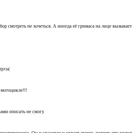
бор смотреть не хочеться. А иногда её гримаса на лице вызывает
дусь(
 мотоцикле!!!
вами описать не смогу
торостепенного. Он и красивее и играет лучше, потому что главн