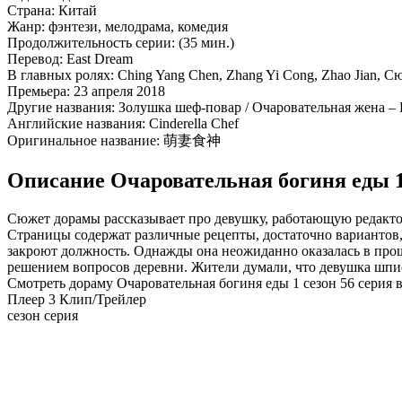
Страна:
Китай
Жанр:
фэнтези, мелодрама, комедия
Продолжительность серии:
(35 мин.)
Перевод:
East Dream
В главных ролях:
Ching Yang Chen, Zhang Yi Cong, Zhao Jian, 
Премьера:
23 апреля 2018
Другие названия:
Золушка шеф-повар / Очаровательная жена –
Английские названия:
Cinderella Chef
Оригинальное название:
萌妻食神
Описание Очаровательная богиня еды 1 
Сюжет дорамы рассказывает про девушку, работающую редакто
Страницы содержат различные рецепты, достаточно вариантов, 
закроют должность. Однажды она неожиданно оказалась в прош
решением вопросов деревни. Жители думали, что девушка шпи
Смотреть дораму Очаровательная богиня еды 1 сезон 56 серия 
Плеер 3
Клип/Трейлер
сезон серия