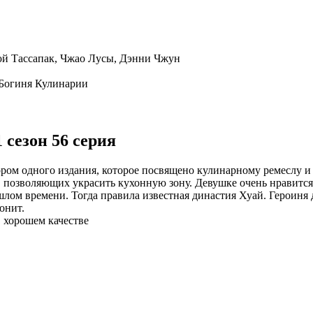
Сюй Тассапак, Чжао Лусы, Дэнни Чжун
 Богиня Кулинарии
сезон 56 серия
ром одного издания, которое посвящено кулинарному ремеслу 
позволяющих украсить кухонную зону. Девушке очень нравится р
лом времени. Тогда правила известная династия Хуай. Героиня
онит.
в хорошем качестве