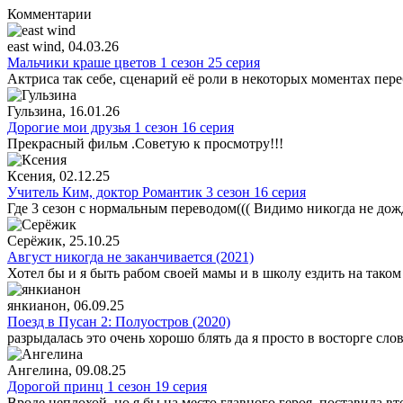
Комментарии
east wind
, 04.03.26
Мальчики краше цветов 1 сезон 25 серия
Актриса так себе, сценарий её роли в некоторых моментах пере
Гульзина
, 16.01.26
Дорогие мои друзья 1 сезон 16 серия
Прекрасный фильм .Советую к просмотру!!!
Ксения
, 02.12.25
Учитель Ким, доктор Романтик 3 сезон 16 серия
Где 3 сезон с нормальным переводом((( Видимо никогда не дож
Серёжик
, 25.10.25
Август никогда не заканчивается (2021)
Хотел бы и я быть рабом своей мамы и в школу ездить на таком
янкианон
, 06.09.25
Поезд в Пусан 2: Полуостров (2020)
разрыдалась это очень хорошо блять да я просто в восторге сло
Ангелина
, 09.08.25
Дорогой принц 1 сезон 19 серия
Вроде неплохой, но я бы на место главного героя, поставила в