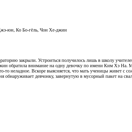
Джэ-юн, Ко Бо-гёль, Чон Хе-джин
раторию закрыли. Устроиться получилось лишь в школу учителем
Чжин обратила внимание на одну девочку по имени Ким Хэ На. М
о-то неладное. Вскоре выясняется, что мать ученицы живет с со
ня обнаруживает девчонку, завернутую в мусорный пакет на свал