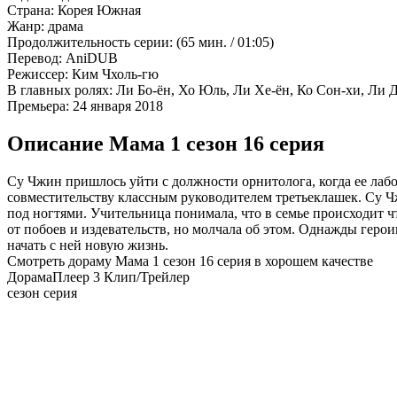
Страна:
Корея Южная
Жанр:
драма
Продолжительность серии:
(65 мин. / 01:05)
Перевод:
AniDUB
Режиссер:
Ким Чхоль-гю
В главных ролях:
Ли Бо-ён, Хо Юль, Ли Хе-ён, Ко Сон-хи, Ли 
Премьера:
24 января 2018
Описание Мама 1 сезон 16 серия
Су Чжин пришлось уйти с должности орнитолога, когда ее лабо
совместительству классным руководителем третьеклашек. Су 
под ногтями. Учительница понимала, что в семье происходит чт
от побоев и издевательств, но молчала об этом. Однажды герои
начать с ней новую жизнь.
Смотреть дораму Мама 1 сезон 16 серия в хорошем качестве
Дорама
Плеер 3
Клип/Трейлер
сезон серия