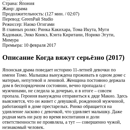
Страна:
Япония
Жанр:
драма
Продолжительность:
(127 мин. / 02:07)
Перевод:
GreenРай Studio
Режиссер:
Наоко Огигами
В главных ролях:
Ринка Какихара, Тома Икута, Муги
Кадоваки, Эико Коикэ, Кэнта Киритани, Норико Эгути,
Мимура
Премьера:
10 февраля 2017
Описание Когда вяжут серьёзно (2017)
Японская драма поведает историю 11-летней девочки по
имени Томо. Малышка вынуждена проживать в одном доме с
матерью, непутевой и ленивой. Женщина постоянно держала
дом в беспорядочном состоянии, вечно пропадала с
мужчинами, не следила за дочерью, и в итоге – совсем
пропала. Героиня вынуждена отправиться к дяде Макио. Здесь
выясняется, что он живет с девушкой, рожденной мужчиной,
работающей в доме престарелых. Ринко обращается на
удивление ласково с девочкой, что удивляет малышку. Даже
родная мать ни разу во время воспитания и доли
ответственности не проявляла, а тут — совершенно чужой,
незнакомый человек.