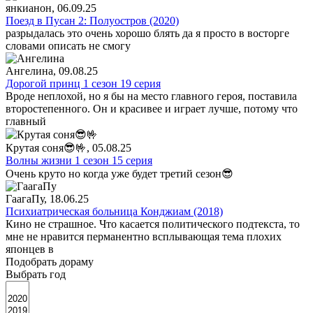
янкианон
, 06.09.25
Поезд в Пусан 2: Полуостров (2020)
разрыдалась это очень хорошо блять да я просто в восторге
словами описать не смогу
Ангелина
, 09.08.25
Дорогой принц 1 сезон 19 серия
Вроде неплохой, но я бы на место главного героя, поставила
второстепенного. Он и красивее и играет лучше, потому что
главный
Крутая соня😎🤟
, 05.08.25
Волны жизни 1 сезон 15 серия
Очень круто но когда уже будет третий сезон😎
ГаагаПу
, 18.06.25
Психиатрическая больница Конджиам (2018)
Кино не страшное. Что касается политического подтекста, то
мне не нравится перманентно всплывающая тема плохих
японцев в
Подобрать дораму
Выбрать год