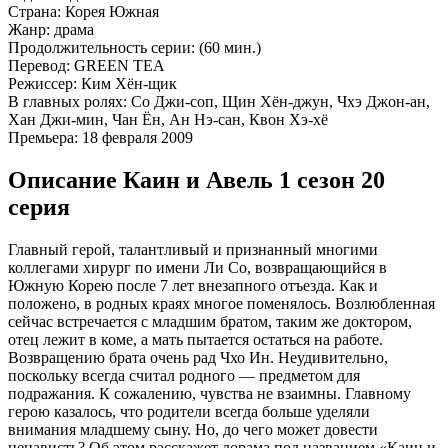
Страна:
Корея Южная
Жанр:
драма
Продолжительность серии:
(60 мин.)
Перевод:
GREEN TEA
Режиссер:
Ким Хён-щик
В главных ролях:
Со Джи-соп, Щин Хён-джун, Чхэ Джон-ан,
Хан Джи-мин, Чан Ён, Ан Нэ-сан, Квон Хэ-хё
Премьера:
18 февраля 2009
Описание Каин и Авель 1 сезон 20
серия
Главный герой, талантливый и признанный многими
коллегами хирург по имени Ли Со, возвращающийся в
Южную Корею после 7 лет внезапного отъезда. Как и
положено, в родных краях многое поменялось. Возлюбленная
сейчас встречается с младшим братом, таким же доктором,
отец лежит в коме, а мать пытается остаться на работе.
Возвращению брата очень рад Чхо Ин. Неудивительно,
поскольку всегда считал родного — предметом для
подражания. К сожалению, чувства не взаимны. Главному
герою казалось, что родители всегда больше уделяли
внимания младшему сыну. Но, до чего может довести
ненависть? Об этом расскажет дорама под названием «Каин и