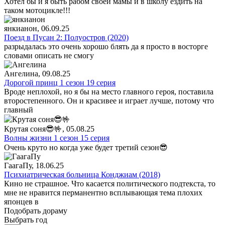
Хотел бы и я быть рабом своей мамы и в школу ездить на
таком мотоцикле!!!
янкианон
, 06.09.25
Поезд в Пусан 2: Полуостров (2020)
разрыдалась это очень хорошо блять да я просто в восторге
словами описать не смогу
Ангелина
, 09.08.25
Дорогой принц 1 сезон 19 серия
Вроде неплохой, но я бы на место главного героя, поставила
второстепенного. Он и красивее и играет лучше, потому что
главный
Крутая соня😎🤟
, 05.08.25
Волны жизни 1 сезон 15 серия
Очень круто но когда уже будет третий сезон😎
ГаагаПу
, 18.06.25
Психиатрическая больница Конджиам (2018)
Кино не страшное. Что касается политического подтекста, то
мне не нравится перманентно всплывающая тема плохих
японцев в
Подобрать дораму
Выбрать год