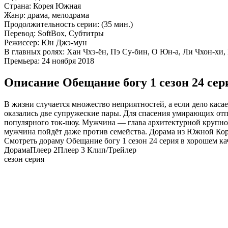
Страна:
Корея Южная
Жанр:
драма, мелодрама
Продолжительность серии:
(35 мин.)
Перевод:
SoftBox, Субтитры
Режиссер:
Юн Джэ-мун
В главных ролях:
Хан Чхэ-ён, Пэ Су-бин, О Юн-а, Ли Чхон-хи,
Премьера:
24 ноября 2018
Описание Обещание богу 1 сезон 24 сер
В жизни случается множество неприятностей, а если дело каса
оказались две супружеские пары. Для спасения умирающих отп
популярного ток-шоу. Мужчина — глава архитектурной крупной 
мужчина пойдёт даже против семейства. Дорама из Южной Коре
Смотреть дораму Обещание богу 1 сезон 24 серия в хорошем ка
Дорама
Плеер 2
Плеер 3
Клип/Трейлер
сезон серия