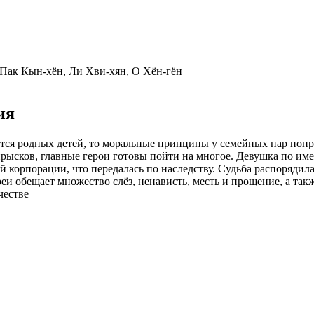
 Пак Кын-хён, Ли Хви-хян, О Хён-гён
ия
ется родных детей, то моральные принципы у семейных пар попр
рысков, главные герои готовы пойти на многое. Девушка по им
корпорации, что передалась по наследству. Судьба распорядилас
и обещает множество слёз, ненависть, месть и прощение, а так
честве