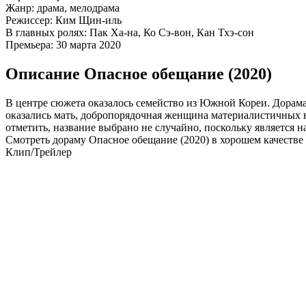
Жанр:
драма, мелодрама
Режиссер:
Ким Щин-иль
В главных ролях:
Пак Ха-на, Ко Сэ-вон, Кан Тхэ-сон
Премьера:
30 марта 2020
Описание Опасное обещание (2020)
В центре сюжета оказалось семейство из Южной Кореи. Дорам
оказались мать, добропорядочная женщина материалистичных в
отметить, название выбрано не случайно, поскольку является н
Смотреть дораму Опасное обещание (2020) в хорошем качестве
Клип/Трейлер