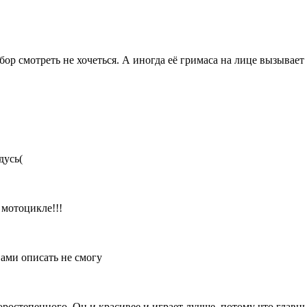
бор смотреть не хочеться. А иногда её гримаса на лице вызывает
дусь(
 мотоцикле!!!
вами описать не смогу
торостепенного. Он и красивее и играет лучше, потому что главн