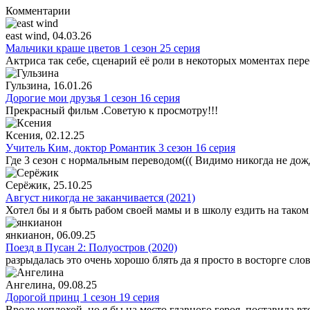
Комментарии
east wind
, 04.03.26
Мальчики краше цветов 1 сезон 25 серия
Актриса так себе, сценарий её роли в некоторых моментах пере
Гульзина
, 16.01.26
Дорогие мои друзья 1 сезон 16 серия
Прекрасный фильм .Советую к просмотру!!!
Ксения
, 02.12.25
Учитель Ким, доктор Романтик 3 сезон 16 серия
Где 3 сезон с нормальным переводом((( Видимо никогда не дож
Серёжик
, 25.10.25
Август никогда не заканчивается (2021)
Хотел бы и я быть рабом своей мамы и в школу ездить на таком
янкианон
, 06.09.25
Поезд в Пусан 2: Полуостров (2020)
разрыдалась это очень хорошо блять да я просто в восторге сло
Ангелина
, 09.08.25
Дорогой принц 1 сезон 19 серия
Вроде неплохой, но я бы на место главного героя, поставила в