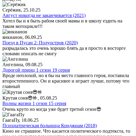
Серёжик
, 25.10.25
Август никогда не заканчивается (2021)
Хотел бы и я быть рабом своей мамы и в школу ездить на
таком мотоцикле!!!
янкианон
, 06.09.25
Поезд в Пусан 2: Полуостров (2020)
разрыдалась это очень хорошо блять да я просто в восторге
словами описать не смогу
Ангелина
, 09.08.25
Дорогой принц 1 сезон 19 серия
Вроде неплохой, но я бы на место главного героя, поставила
второстепенного. Он и красивее и играет лучше, потому что
главный
Крутая соня😎🤟
, 05.08.25
Волны жизни 1 сезон 15 серия
Очень круто но когда уже будет третий сезон😎
ГаагаПу
, 18.06.25
Психиатрическая больница Конджиам (2018)
Кино не страшное. Что касается политического подтекста, то