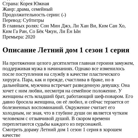
Страна:
Корея Южная
Жанр:
драма, семейный
Продолжительность серии:
(-)
Перевод:
Субтитры
В главных ролях:
Сон Мин Джэ, Ли Хан Ви, Ким Сан Хо,
Ким Га Ран, Со Бёк Чжун, Ли Ён Ын
Премьера:
2020
Описание Летний дом 1 сезон 1 серия
На протяжении целого десятилетия главная героиня замужем,
поддерживая мужа в начинаниях. Однако все изменилось
после поступления на службу в качестве пластического
хирурга. Пара, как и прежде, счастлива в браке, но в
дальнейшем, мужчина встречает разведенную девушку. Она
хочет с ним любви, несмотря на семейное положение. У
женщины есть младший брат, работающий шеф-поваром. Его
давно бросила женщина, он её любил, и сейчас терзается от
болезненных воспоминаний. Окружение считает его
холодным, не зная, что в глубине души он является чутким
человеком с отзывчивой душой. В скором времени
переплетаются судьбы каждого из персонажей.
Смотреть дораму Летний дом 1 сезон 1 серия в хорошем
качестве