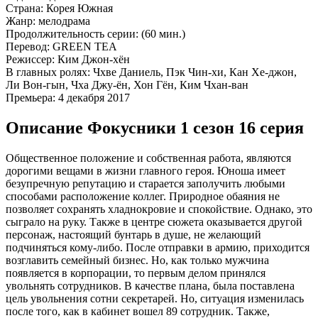
Страна:
Корея Южная
Жанр:
мелодрама
Продолжительность серии:
(60 мин.)
Перевод:
GREEN TEA
Режиссер:
Ким Джон-хён
В главных ролях:
Чхве Даниель, Пэк Чин-хи, Кан Хе-джон,
Ли Вон-гын, Чха Джу-ён, Хон Гён, Ким Чхан-ван
Премьера:
4 декабря 2017
Описание Фокусники 1 сезон 16 серия
Общественное положение и собственная работа, являются
дорогими вещами в жизни главного героя. Юноша имеет
безупречную репутацию и старается заполучить любыми
способами расположение коллег. Природное обаяния не
позволяет сохранять хладнокровие и спокойствие. Однако, это
сыграло на руку. Также в центре сюжета оказывается другой
персонаж, настоящий бунтарь в душе, не желающий
подчиняться кому-либо. После отправки в армию, приходится
возглавить семейный бизнес. Но, как только мужчина
появляется в корпорации, то первым делом принялся
увольнять сотрудников. В качестве плана, была поставлена
цель увольнения сотни секретарей. Но, ситуация изменилась
после того, как в кабинет вошел 89 сотрудник. Также,