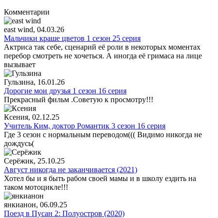
Комментарии
east wind
, 04.03.26
Мальчики краше цветов 1 сезон 25 серия
Актриса так себе, сценарий её роли в некоторых моментах
перебор смотреть не хочеться. А иногда её гримаса на лице
вызывает
Гульзина
, 16.01.26
Дорогие мои друзья 1 сезон 16 серия
Прекрасный фильм .Советую к просмотру!!!
Ксения
, 02.12.25
Учитель Ким, доктор Романтик 3 сезон 16 серия
Где 3 сезон с нормальным переводом((( Видимо никогда не
дождусь(
Серёжик
, 25.10.25
Август никогда не заканчивается (2021)
Хотел бы и я быть рабом своей мамы и в школу ездить на
таком мотоцикле!!!
янкианон
, 06.09.25
Поезд в Пусан 2: Полуостров (2020)