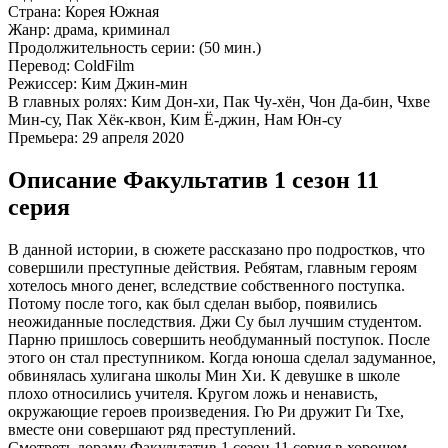
Страна:
Корея Южная
Жанр:
драма, криминал
Продолжительность серии:
(50 мин.)
Перевод:
ColdFilm
Режиссер:
Ким Джин-мин
В главных ролях:
Ким Дон-хи, Пак Чу-хён, Чон Да-бин, Чхве
Мин-су, Пак Хёк-квон, Ким Ё-джин, Нам Юн-су
Премьера:
29 апреля 2020
Описание Факультатив 1 сезон 11
серия
В данной истории, в сюжете рассказано про подростков, что
совершили преступные действия. Ребятам, главным героям
хотелось много денег, вследствие собственного поступка.
Потому после того, как был сделан выбор, появились
неожиданные последствия. Джи Су был лучшим студентом.
Парню пришлось совершить необдуманный поступок. После
этого он стал преступником. Когда юноша сделал задуманное,
обвинялась хулигана школы Мин Хи. К девушке в школе
плохо относились учителя. Кругом ложь и ненависть,
окружающие героев произведения. Гю Ри дружит Ги Тхе,
вместе они совершают ряд преступлений.
Смотреть дораму Факультатив 1 сезон 11 серия в хорошем