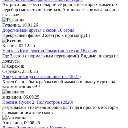
Актриса так себе, сценарий её роли в некоторых моментах
перебор смотреть не хочеться. А иногда её гримаса на лице
вызывает
Гульзина
, 16.01.26
Дорогие мои друзья 1 сезон 16 серия
Прекрасный фильм .Советую к просмотру!!!
Ксения
, 02.12.25
Учитель Ким, доктор Романтик 3 сезон 16 серия
Где 3 сезон с нормальным переводом((( Видимо никогда не
дождусь(
Серёжик
, 25.10.25
Август никогда не заканчивается (2021)
Хотел бы и я быть рабом своей мамы и в школу ездить на
таком мотоцикле!!!
янкианон
, 06.09.25
Поезд в Пусан 2: Полуостров (2020)
разрыдалась это очень хорошо блять да я просто в восторге
словами описать не смогу
Ангелина
, 09.08.25
Дорогой принц 1 сезон 19 серия