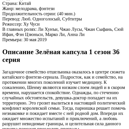
Страна:
Китай
Жанр:
мелодрама, фэнтези
Продолжительность серии:
(40 мин.)
Перевод:
Люб. Одноголосый, Субтитры
Режиссер:
Ху Чуси
В главных ролях:
Ли Хунъи, Чжао Лусы, Чжан Сыфань, Сюй
Ифан, Фэн Цзюньси, Марко Ли, Анна Ли
Премьера:
30 мая 2019
Описание Зелёная капсула 1 сезон 36
серия
Загадочное семейство отшельника оказалось в центре сюжета
китайского фэнтези-сериала. Подросток, как и семейство, на
протяжении многих поколений изучает медицину. К
сожалению, Шенму являются низким слоем людей и в скором
времени, нарушается спокойствие. Однажды, по стечению
случайных обстоятельств, девушка-доктор попадает на их
территорию. Это грозит вылиться в настоящий политический
конфликт королевской семьи. Тогда, парнишка решает помочь
незнакомке и покидает вместе с ней родной дом. Впереди их
ожидает множество испытаний и приключений, а любовь
разрушит невидимые границы, и целительная сила данного
чувства поможет преодолеть преграды.