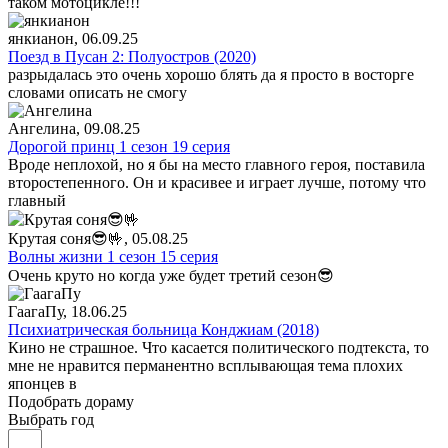
таком мотоцикле!!!
янкианон
, 06.09.25
Поезд в Пусан 2: Полуостров (2020)
разрыдалась это очень хорошо блять да я просто в восторге
словами описать не смогу
Ангелина
, 09.08.25
Дорогой принц 1 сезон 19 серия
Вроде неплохой, но я бы на место главного героя, поставила
второстепенного. Он и красивее и играет лучше, потому что
главный
Крутая соня😎🤟
, 05.08.25
Волны жизни 1 сезон 15 серия
Очень круто но когда уже будет третий сезон😎
ГаагаПу
, 18.06.25
Психиатрическая больница Конджиам (2018)
Кино не страшное. Что касается политического подтекста, то
мне не нравится перманентно всплывающая тема плохих
японцев в
Подобрать дораму
Выбрать год