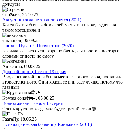
дождусь(
Серёжик
, 25.10.25
Август никогда не заканчивается (2021)
Хотел бы и я быть рабом своей мамы и в школу ездить на
таком мотоцикле!!!
янкианон
, 06.09.25
Поезд в Пусан 2: Полуостров (2020)
разрыдалась это очень хорошо блять да я просто в восторге
словами описать не смогу
Ангелина
, 09.08.25
Дорогой принц 1 сезон 19 серия
Вроде неплохой, но я бы на место главного героя, поставила
второстепенного. Он и красивее и играет лучше, потому что
главный
Крутая соня😎🤟
, 05.08.25
Волны жизни 1 сезон 15 серия
Очень круто но когда уже будет третий сезон😎
ГаагаПу
, 18.06.25
Психиатрическая больница Конджиам (2018)