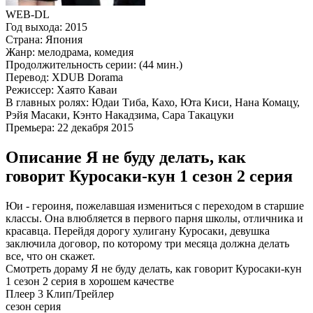
WEB-DL
Год выхода:
2015
Страна:
Япония
Жанр:
мелодрама, комедия
Продолжительность серии:
(44 мин.)
Перевод:
XDUB Dorama
Режиссер:
Хаято Каваи
В главных ролях:
Юдаи Тиба, Кахо, Юта Киси, Нана Комацу,
Рэйя Масаки, Кэнто Накадзима, Сара Такацуки
Премьера:
22 декабря 2015
Описание Я не буду делать, как
говорит Куросаки-кун 1 сезон 2 серия
Юи - героиня, пожелавшая измениться с переходом в старшие
классы. Она влюбляется в первого парня школы, отличника и
красавца. Перейдя дорогу хулигану Куросаки, девушка
заключила договор, по которому три месяца должна делать
все, что он скажет.
Смотреть дораму Я не буду делать, как говорит Куросаки-кун
1 сезон 2 серия в хорошем качестве
Плеер 3
Клип/Трейлер
сезон серия