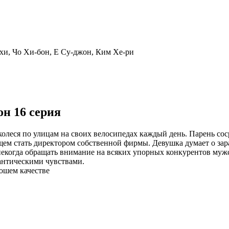
-хи, Чо Хи-бон, Е Су-джон, Ким Хе-ри
н 16 серия
 колеся по улицам на своих велосипедах каждый день. Парень с
ущем стать директором собственной фирмы. Девушка думает о зар
й некогда обращать внимание на всяких упорных конкурентов му
антическими чувствами.
рошем качестве