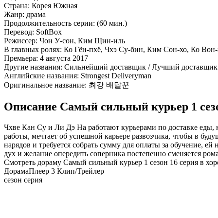
Страна:
Корея Южная
Жанр:
драма
Продолжительность серии:
(60 мин.)
Перевод:
SoftBox
Режиссер:
Чон У-сон, Ким Щин-иль
В главных ролях:
Ко Гён-пхё, Чхэ Су-бин, Ким Сон-хо, Ко Вон
Премьера:
4 августа 2017
Другие названия:
Сильнейший доставщик / Лучший доставщик
Английские названия:
Strongest Deliveryman
Оригинальное название:
최강 배달꾼
Описание Самый сильный курьер 1 сезо
Чхве Кан Су и Ли Дэ На работают курьерами по доставке еды,
работы, мечтает об успешной карьере развозчика, чтобы в буд
нарядов и требуется собрать сумму для оплаты за обучение, е
дух и желание опередить соперника постепенно сменяется ром
Смотреть дораму Самый сильный курьер 1 сезон 16 серия в хо
Дорама
Плеер 3
Клип/Трейлер
сезон серия