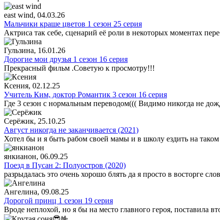
east wind
, 04.03.26
Мальчики краше цветов 1 сезон 25 серия
Актриса так себе, сценарий её роли в некоторых моментах пере
Гульзина
, 16.01.26
Дорогие мои друзья 1 сезон 16 серия
Прекрасный фильм .Советую к просмотру!!!
Ксения
, 02.12.25
Учитель Ким, доктор Романтик 3 сезон 16 серия
Где 3 сезон с нормальным переводом((( Видимо никогда не дож
Серёжик
, 25.10.25
Август никогда не заканчивается (2021)
Хотел бы и я быть рабом своей мамы и в школу ездить на таком
янкианон
, 06.09.25
Поезд в Пусан 2: Полуостров (2020)
разрыдалась это очень хорошо блять да я просто в восторге сло
Ангелина
, 09.08.25
Дорогой принц 1 сезон 19 серия
Вроде неплохой, но я бы на место главного героя, поставила в