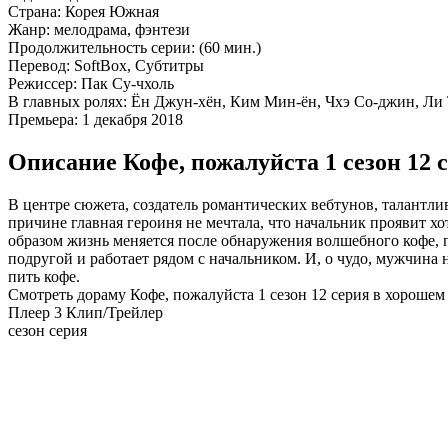
Страна:
Корея Южная
Жанр:
мелодрама, фэнтези
Продолжительность серии:
(60 мин.)
Перевод:
SoftBox, Субтитры
Режиссер:
Пак Су-чхоль
В главных ролях:
Ён Джун-хён, Ким Мин-ён, Чхэ Со-джин, Ли 
Премьера:
1 декабря 2018
Описание Кофе, пожалуйста 1 сезон 12 
В центре сюжета, создатель романтических вебтунов, талантлив
причине главная героиня не мечтала, что начальник проявит хо
образом жизнь меняется после обнаружения волшебного кофе, п
подругой и работает рядом с начальником. И, о чудо, мужчина
пить кофе.
Смотреть дораму Кофе, пожалуйста 1 сезон 12 серия в хорошем
Плеер 3
Клип/Трейлер
сезон серия