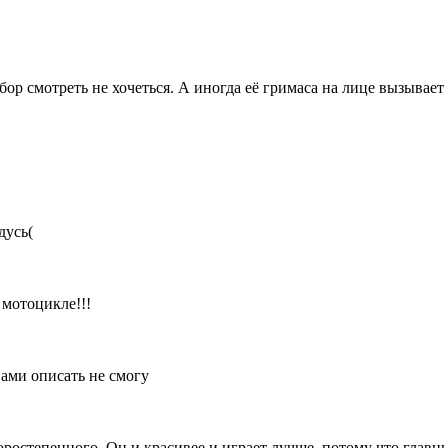
бор смотреть не хочеться. А иногда её гримаса на лице вызывает
дусь(
 мотоцикле!!!
вами описать не смогу
торостепенного. Он и красивее и играет лучше, потому что главн