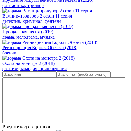
Крушение искусственного интеллекта (2020)
фантастика, триллер
Вампир-прокурор 2 сезон 11 серия
детектив, криминал, фэнтези
Прощальная песня (2019)
драма, мелодрама, музыка
Реинкарнация Короля Обезьян (2018)
боевик
Охота на монстра 2 (2018)
фэнтези, комедия, приключения
Введите код с картинки: