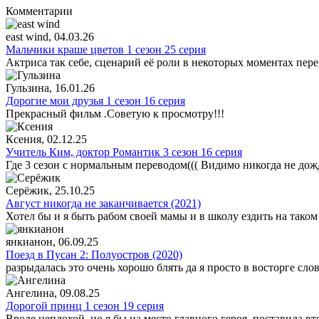
Комментарии
east wind
, 04.03.26
Мальчики краше цветов 1 сезон 25 серия
Актриса так себе, сценарий её роли в некоторых моментах пере
Гульзина
, 16.01.26
Дорогие мои друзья 1 сезон 16 серия
Прекрасный фильм .Советую к просмотру!!!
Ксения
, 02.12.25
Учитель Ким, доктор Романтик 3 сезон 16 серия
Где 3 сезон с нормальным переводом((( Видимо никогда не дож
Серёжик
, 25.10.25
Август никогда не заканчивается (2021)
Хотел бы и я быть рабом своей мамы и в школу ездить на таком
янкианон
, 06.09.25
Поезд в Пусан 2: Полуостров (2020)
разрыдалась это очень хорошо блять да я просто в восторге сло
Ангелина
, 09.08.25
Дорогой принц 1 сезон 19 серия
Вроде неплохой, но я бы на место главного героя, поставила в