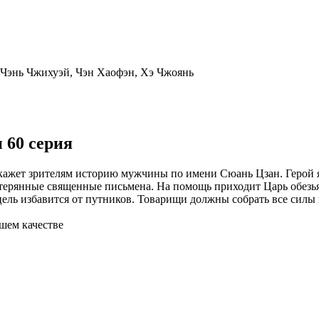
Чэнь Чжихуэй, Чэн Хаофэн, Хэ Чжоянь
 60 серия
скажет зрителям историю мужчины по имени Сюань Цзан. Герой
утерянные священные письмена. На помощь приходит Царь обезь
ль избавится от путников. Товарищи должны собрать все силы и
ошем качестве