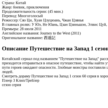
Страна:
Китай
Жанр:
боевик, приключения
Продолжительность серии:
(45 мин.)
Перевод:
Многоголосый
Режиссер:
Сяо Ци, Хуан Цзуцюань, Чжан Цзянья
В главных ролях:
У Юэ, Не Юань, Цзан Цзиньшэн, Элвис Цуй, 
Премьера:
28 июля 2011
Английские названия:
Journey to the West (2011)
Оригинальное название:
西遊記
Описание Путешествие на Запад 1 сезон
Китайский сериал под названием "Путешествие на Запад" рас
приходится отправиться в опасное путешествие, чтобы найти 
пути героев ожидают опасности. Злобные монстры поставили це
людей.
Смотреть дораму Путешествие на Запад 1 сезон 60 серия в хор
Плеер 3
Клип/Трейлер
сезон серия