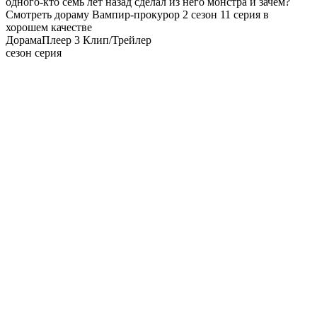
одного-кто семь лет назад сделал из него монстра и зачем?
Смотреть дораму Вампир-прокурор 2 сезон 11 серия в
хорошем качестве
Дорама
Плеер 3
Клип/Трейлер
сезон серия