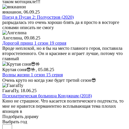
таком мотоцикле!!!
янкианон
, 06.09.25
Поезд в Пусан 2: Полуостров (2020)
разрыдалась это очень хорошо блять да я просто в восторге
словами описать не смогу
Ангелина
, 09.08.25
Дорогой принц 1 сезон 19 серия
Вроде неплохой, но я бы на место главного героя, поставила
второстепенного. Он и красивее и играет лучше, потому что
главный
Крутая соня😎🤟
, 05.08.25
Волны жизни 1 сезон 15 серия
Очень круто но когда уже будет третий сезон😎
ГаагаПу
, 18.06.25
Психиатрическая больница Конджиам (2018)
Кино не страшное. Что касается политического подтекста, то
мне не нравится перманентно всплывающая тема плохих
японцев в
Подобрать дораму
Выбрать год