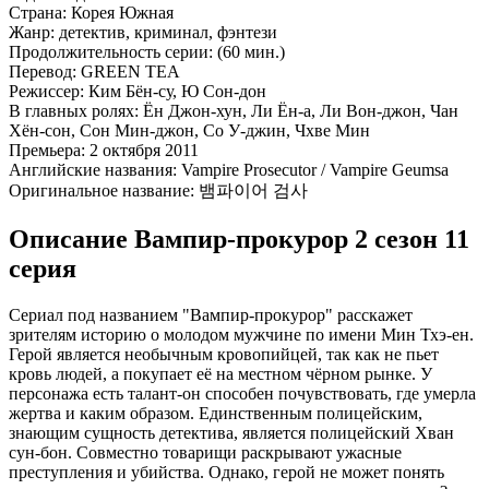
Страна:
Корея Южная
Жанр:
детектив, криминал, фэнтези
Продолжительность серии:
(60 мин.)
Перевод:
GREEN TEA
Режиссер:
Ким Бён-су, Ю Сон-дон
В главных ролях:
Ён Джон-хун, Ли Ён-а, Ли Вон-джон, Чан
Хён-сон, Сон Мин-джон, Со У-джин, Чхве Мин
Премьера:
2 октября 2011
Английские названия:
Vampire Prosecutor / Vampire Geumsa
Оригинальное название:
뱀파이어 검사
Описание Вампир-прокурор 2 сезон 11
серия
Сериал под названием "Вампир-прокурор" расскажет
зрителям историю о молодом мужчине по имени Мин Тхэ-ен.
Герой является необычным кровопийцей, так как не пьет
кровь людей, а покупает её на местном чёрном рынке. У
персонажа есть талант-он способен почувствовать, где умерла
жертва и каким образом. Единственным полицейским,
знающим сущность детектива, является полицейский Хван
сун-бон. Совместно товарищи раскрывают ужасные
преступления и убийства. Однако, герой не может понять