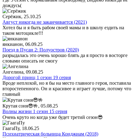
дождусь(
Серёжик
, 25.10.25
Август никогда не заканчивается (2021)
Хотел бы и я быть рабом своей мамы и в школу ездить на
таком мотоцикле!!!
янкианон
, 06.09.25
Поезд в Пусан 2: Полуостров (2020)
разрыдалась это очень хорошо блять да я просто в восторге
словами описать не смогу
Ангелина
, 09.08.25
Дорогой принц 1 сезон 19 серия
Вроде неплохой, но я бы на место главного героя, поставила
второстепенного. Он и красивее и играет лучше, потому что
главный
Крутая соня😎🤟
, 05.08.25
Волны жизни 1 сезон 15 серия
Очень круто но когда уже будет третий сезон😎
ГаагаПу
, 18.06.25
Психиатрическая больница Конджиам (2018)