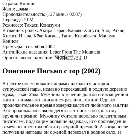
Страна:
Япония
Жанр:
драма
Продолжительность:
(127 мин. / 02:07)
Перевод:
D.l.M.
Режиссер:
Такаси Коидзуми
В главных ролях:
Акира Тэрао, Канако Хигути, Shoji Arano,
Хисаси Игава, Кёко Кагава, Таниэ Китабаяси, Манами
Кониси
Премьера:
5 октября 2002
Английские названия:
Letter From The Mountain
Оригинальное название:
阿弥陀堂だより
Описание Письмо с гор (2002)
В центре повествования дорамы находится история
супружеской пары, недавно переехавшей в родную деревню
мужа, Такао Уэда. Мужчина в течение долгой и насыщенной
жизни занимался написанием различных книг. Однако
продолжительное время воздерживался от любимого занятия.
Это продолжалось около десяти лет после того, как ему
вручили премию. Мужчину считали довольно талантливым
писателем, подающим большие надежды. Его произведения
отмечены престижной литературной премией. А когда после
получения награды он с женой переехал в родное село, за