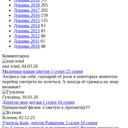
Дорамы 2018
265
Дорамы 2017
202
Дорамы 2016
159
Дорамы 2015
135
Дорамы 2014
93
Дорамы 2013
81
Дорамы 2012
80
Дорамы 2011
61
Дорамы 2010
48
Комментарии
east wind
, 04.03.26
Мальчики краше цветов 1 сезон 25 серия
Актриса так себе, сценарий её роли в некоторых моментах
перебор смотреть не хочеться. А иногда её гримаса на лице
вызывает
Гульзина
, 16.01.26
Дорогие мои друзья 1 сезон 16 серия
Прекрасный фильм .Советую к просмотру!!!
Ксения
, 02.12.25
Учитель Ким, доктор Романтик 3 сезон 16 серия
Где 3 сезон с нормальным переводом((( Видимо никогда не