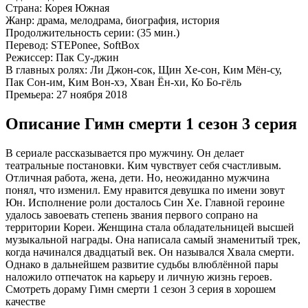
Страна:
Корея Южная
Жанр:
драма, мелодрама, биография, история
Продолжительность серии:
(35 мин.)
Перевод:
STEPonee, SoftBox
Режиссер:
Пак Су-джин
В главных ролях:
Ли Джон-сок, Щин Хе-сон, Ким Мён-су,
Пак Сон-им, Ким Вон-хэ, Хван Ён-хи, Ко Бо-гёль
Премьера:
27 ноября 2018
Описание Гимн смерти 1 сезон 3 серия
В сериале рассказывается про мужчину. Он делает
театральные постановки. Ким чувствует себя счастливым.
Отличная работа, жена, дети. Но, неожиданно мужчина
понял, что изменил. Ему нравится девушка по имени зовут
Юн. Исполнение роли досталось Син Хе. Главной героине
удалось завоевать степень звания первого сопрано на
территории Кореи. Женщина стала обладательницей высшей
музыкальной награды. Она написала самый знаменитый трек,
когда начинался двадцатый век. Он назывался Хвала смерти.
Однако в дальнейшем развитие судьбы влюблённой пары
наложило отпечаток на карьеру и личную жизнь героев.
Смотреть дораму Гимн смерти 1 сезон 3 серия в хорошем
качестве