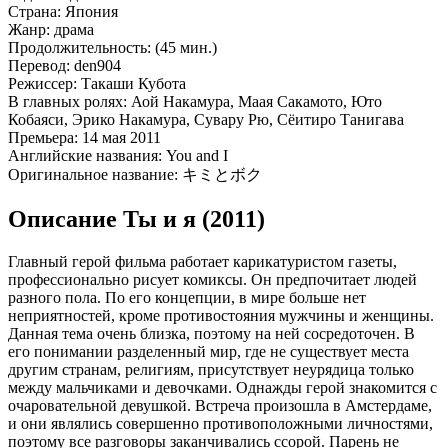
Страна:
Япония
Жанр:
драма
Продолжительность:
(45 мин.)
Перевод:
den904
Режиссер:
Такаши Кубота
В главных ролях:
Аой Накамура, Маая Сакамото, Юто
Кобаяси, Эрико Накамура, Сувару Рю, Сёитиро Танигава
Премьера:
14 мая 2011
Английские названия:
You and I
Оригинальное название:
キミとボク
Описание Ты и я (2011)
Главный герой фильма работает карикатуристом газеты,
профессионально рисует комиксы. Он предпочитает людей
разного пола. По его концепции, в мире больше нет
неприятностей, кроме противостояния мужчины и женщины.
Данная тема очень близка, поэтому на ней сосредоточен. В
его понимании разделенный мир, где не существует места
другим странам, религиям, присутствует неурядица только
между мальчиками и девочками. Однажды герой знакомится с
очаровательной девушкой. Встреча произошла в Амстердаме,
и они являлись совершенно противоположными личностями,
поэтому все разговоры заканчивались ссорой. Парень не