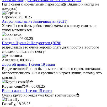
Где 3 сезон с нормальным переводом((( Видимо никогда не
дождусь(
Серёжик
, 25.10.25
Август никогда не заканчивается (2021)
Хотел бы и я быть рабом своей мамы и в школу ездить на
таком мотоцикле!!!
янкианон
, 06.09.25
Поезд в Пусан 2: Полуостров (2020)
разрыдалась это очень хорошо блять да я просто в восторге
словами описать не смогу
Ангелина
, 09.08.25
Дорогой принц 1 сезон 19 серия
Вроде неплохой, но я бы на место главного героя, поставила
второстепенного. Он и красивее и играет лучше, потому что
главный
Крутая соня😎🤟
, 05.08.25
Волны жизни 1 сезон 15 серия
Очень круто но когда уже будет третий сезон😎
ГаагаПу
, 18.06.25