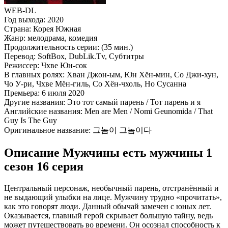
WEB-DL
Год выхода:
2020
Страна:
Корея Южная
Жанр:
мелодрама, комедия
Продолжительность серии:
(35 мин.)
Перевод:
SoftBox, DubLik.Tv, Субтитры
Режиссер:
Чхве Юн-сок
В главных ролях:
Хван Джон-ым, Юн Хён-мин, Со Джи-хун,
Чо У-ри, Чхве Мён-гиль, Со Хён-чхоль, Но Сусанна
Премьера:
6 июля 2020
Другие названия:
Это тот самый парень / Тот парень и я
Английские названия:
Men are Men / Nomi Geunomida / That
Guy Is The Guy
Оригинальное название:
그놈이 그놈이다
Описание Мужчины есть мужчины 1
сезон 16 серия
Центральный персонаж, необычный парень, отстранённый и
не выдающий улыбки на лице. Мужчину трудно «прочитать»,
как это говорят люди. Данный обычай замечен с юных лет.
Оказывается, главный герой скрывает большую тайну, ведь
может путешествовать во времени. Он осознал способность к