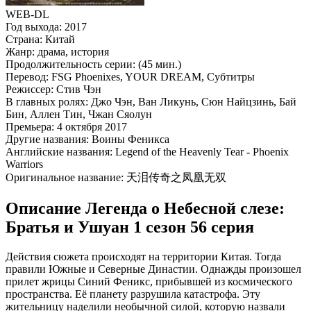
WEB-DL
Год выхода:
2017
Страна:
Китай
Жанр:
драма, история
Продолжительность серии:
(45 мин.)
Перевод:
FSG Phoenixes, YOUR DREAM, Субтитры
Режиссер:
Стив Чэн
В главных ролях:
Джо Чэн, Ван Ликунь, Сюн Найцзинь, Бай
Бин, Аллен Тин, Чжан Сяолун
Премьера:
4 октября 2017
Другие названия:
Воины Феникса
Английские названия:
Legend of the Heavenly Tear - Phoenix
Warriors
Оригинальное название:
天泪传奇之凤凰无双
Описание Легенда о Небесной слезе:
Братья и Ушуан 1 сезон 56 серия
Действия сюжета происходят на территории Китая. Тогда
правили Южные и Северные Династии. Однажды произошел
прилет жрицы Синий Феникс, прибывшей из космического
пространства. Её планету разрушила катастрофа. Эту
жительницу наделили необычной силой, которую назвали