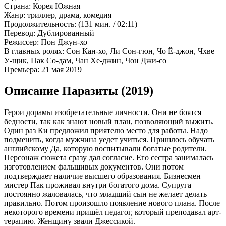
Страна:
Корея Южная
Жанр:
триллер, драма, комедия
Продолжительность:
(131 мин. / 02:11)
Перевод:
Дублированный
Режиссер:
Пон Джун-хо
В главных ролях:
Сон Кан-хо, Ли Сон-гюн, Чо Ё-джон, Чхве
У-щик, Пак Со-дам, Чан Хе-джин, Чон Джи-со
Премьера:
21 мая 2019
Описание Паразиты (2019)
Герои дорамы изобретательные личности. Они не боятся
бедности, так как знают новый план, позволяющий выжить.
Один раз Ки предложил приятелю место для работы. Надо
подменить, когда мужчина уедет учиться. Пришлось обучать
английскому Да, которую воспитывали богатые родители.
Персонаж сюжета сразу дал согласие. Его сестра занималась
изготовлением фальшивых документов. Они потом
подтверждает наличие высшего образования. Бизнесмен
мистер Пак проживал внутри богатого дома. Супруга
постоянно жаловалась, что младший сын не желает делать
правильно. Потом произошло появление нового плана. После
некоторого времени пришёл педагог, который преподавал арт-
терапию. Женщину звали Джессикой.