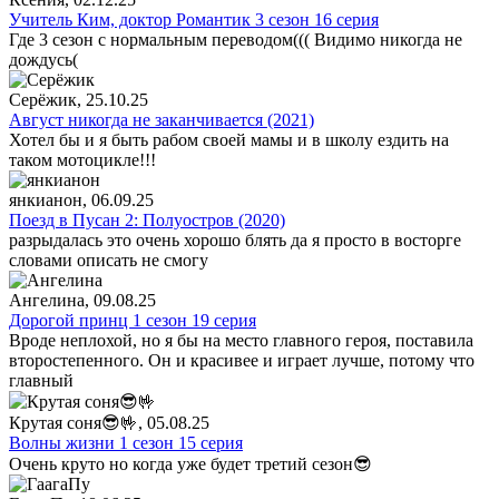
Учитель Ким, доктор Романтик 3 сезон 16 серия
Где 3 сезон с нормальным переводом((( Видимо никогда не
дождусь(
Серёжик
, 25.10.25
Август никогда не заканчивается (2021)
Хотел бы и я быть рабом своей мамы и в школу ездить на
таком мотоцикле!!!
янкианон
, 06.09.25
Поезд в Пусан 2: Полуостров (2020)
разрыдалась это очень хорошо блять да я просто в восторге
словами описать не смогу
Ангелина
, 09.08.25
Дорогой принц 1 сезон 19 серия
Вроде неплохой, но я бы на место главного героя, поставила
второстепенного. Он и красивее и играет лучше, потому что
главный
Крутая соня😎🤟
, 05.08.25
Волны жизни 1 сезон 15 серия
Очень круто но когда уже будет третий сезон😎