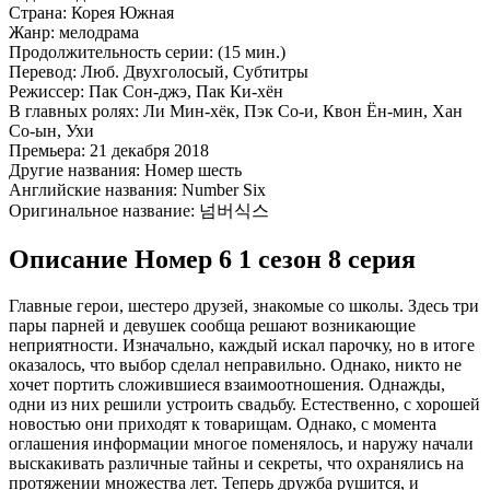
Страна:
Корея Южная
Жанр:
мелодрама
Продолжительность серии:
(15 мин.)
Перевод:
Люб. Двухголосый, Субтитры
Режиссер:
Пак Сон-джэ, Пак Ки-хён
В главных ролях:
Ли Мин-хёк, Пэк Со-и, Квон Ён-мин, Хан
Со-ын, Ухи
Премьера:
21 декабря 2018
Другие названия:
Номер шесть
Английские названия:
Number Six
Оригинальное название:
넘버식스
Описание Номер 6 1 сезон 8 серия
Главные герои, шестеро друзей, знакомые со школы. Здесь три
пары парней и девушек сообща решают возникающие
неприятности. Изначально, каждый искал парочку, но в итоге
оказалось, что выбор сделал неправильно. Однако, никто не
хочет портить сложившиеся взаимоотношения. Однажды,
одни из них решили устроить свадьбу. Естественно, с хорошей
новостью они приходят к товарищам. Однако, с момента
оглашения информации многое поменялось, и наружу начали
выскакивать различные тайны и секреты, что охранялись на
протяжении множества лет. Теперь дружба рушится, и