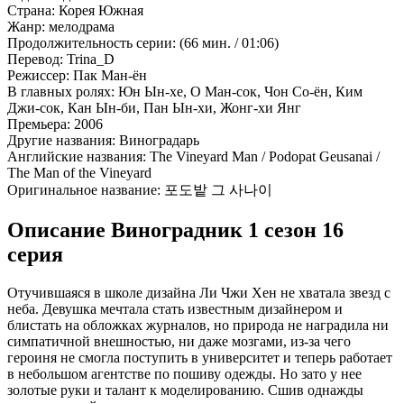
Страна:
Корея Южная
Жанр:
мелодрама
Продолжительность серии:
(66 мин. / 01:06)
Перевод:
Trina_D
Режиссер:
Пак Ман-ён
В главных ролях:
Юн Ын-хе, О Ман-сок, Чон Со-ён, Ким
Джи-сок, Кан Ын-би, Пан Ын-хи, Жонг-хи Янг
Премьера:
2006
Другие названия:
Виноградарь
Английские названия:
The Vineyard Man / Podopat Geusanai /
The Man of the Vineyard
Оригинальное название:
포도밭 그 사나이
Описание Виноградник 1 сезон 16
серия
Отучившаяся в школе дизайна Ли Чжи Хен не хватала звезд с
неба. Девушка мечтала стать известным дизайнером и
блистать на обложках журналов, но природа не наградила ни
симпатичной внешностью, ни даже мозгами, из-за чего
героиня не смогла поступить в университет и теперь работает
в небольшом агентстве по пошиву одежды. Но зато у нее
золотые руки и талант к моделированию. Сшив однажды