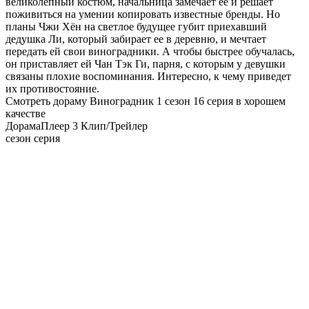
великолепный костюм, начальница замечает ее и решает
поживиться на умении копировать известные бренды. Но
планы Чжи Хён на светлое будущее губит приехавший
дедушка Ли, который забирает ее в деревню, и мечтает
передать ей свои виноградники. А чтобы быстрее обучалась,
он приставляет ей Чан Тэк Ги, парня, с которым у девушки
связаны плохие воспоминания. Интересно, к чему приведет
их противостояние.
Смотреть дораму Виноградник 1 сезон 16 серия в хорошем
качестве
Дорама
Плеер 3
Клип/Трейлер
сезон серия