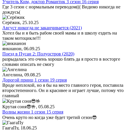
Учитель Ким, доктор Романтик 3 сезон 16 серия
Где 3 сезон с нормальным переводом((( Видимо никогда не
дождусь(
Серёжик
, 25.10.25
Август никогда не заканчивается (2021)
Хотел бы и я быть рабом своей мамы и в школу ездить на
таком мотоцикле!!!
янкианон
, 06.09.25
Поезд в Пусан 2: Полуостров (2020)
разрыдалась это очень хорошо блять да я просто в восторге
словами описать не смогу
Ангелина
, 09.08.25
Дорогой принц 1 сезон 19 серия
Вроде неплохой, но я бы на место главного героя, поставила
второстепенного. Он и красивее и играет лучше, потому что
главный
Крутая соня😎🤟
, 05.08.25
Волны жизни 1 сезон 15 серия
Очень круто но когда уже будет третий сезон😎
ГаагаПу
, 18.06.25